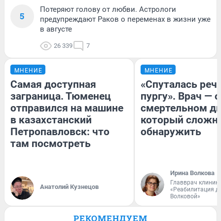
Потеряют голову от любви. Астрологи
5
предупреждают Раков о переменах в жизни уже
в августе
26 339
7
МНЕНИЕ
МНЕНИЕ
Самая доступная
«Спуталась речь
заграница. Тюменец
пургу». Врач — о
отправился на машине
смертельном ди
в казахстанский
который сложн
Петропавловск: что
обнаружить
там посмотреть
Ирина Волкова
Главврач клиник
Анатолий Кузнецов
«Реабилитация д
Волковой»
РЕКОМЕНДУЕМ