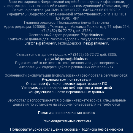
Зарегистрировано Федеральной службой по надзору в сфере связи,
информационных технологий и массовых коммуникаций (Роскомнадзор)
Запись о регистрации СМИ ЭЛ № ФС 77– 84674 от 06.02.2023 г.
Учредитель: Общество с ограниченной ответственностью "ИНТЕРНЕТ
ТЕХНОЛОГИИ"
Главный редактор: Познахарева Елена Павловна
Адрес редакции: 625000, г. Тюмень, ул. Максима Горького, д. 76, офис 214,
+7 (3452) 56-72-72 (доб. 3736)
Электронный адрес редакции:
72@shkulev.ru
Контактные данные для Роскомнадзора и государственных органов:
juristchel@shkulev.ru
Техподдержка:
help@shkulev.ru
Связаться с отделом продаж: +7 (3452) 56-72-72 доб. 3335,
yuliya.latypova@shkulev.ru
Редакция сайта не несет ответственности за достоверность
информации, содержащейся в рекламных объявлениях.
Особенности эксплуатации (использования) веб-портала регулируются:
Руководством пользователя
Описанием функциональных характеристик ПО
Условиями использования веб-портала и политикой
конфиденциальности персональных данных
Веб-портал распространяется в виде интернет-сервиса, специальные
действия по установке на стороне пользователя не требуются
Политика использования cookies
Рекомендательные системы
Пользовательское соглашение сервиса «Подписка без баннерной