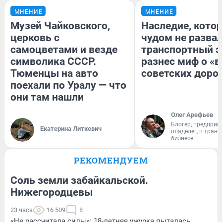
МНЕНИЕ
МНЕНИЕ
Музей Чайковского,
Наследие, кото
церковь с
чудом не разва
самоцветами и везде
транспортный э
символика СССР.
разнес миф о «
Тюменцы на авто
советских доро
поехали по Уралу — что
они там нашли
Олег Арефьев
Блогер, предприн
Екатерина Литкевич
владелец в тран
бизнесе
РЕКОМЕНДУЕМ
Соль земли забайкальской.
Нижегородцевы
23 часа
16 509
8
«Не рассчитала силы»: 18-летняя ужурка пыталась