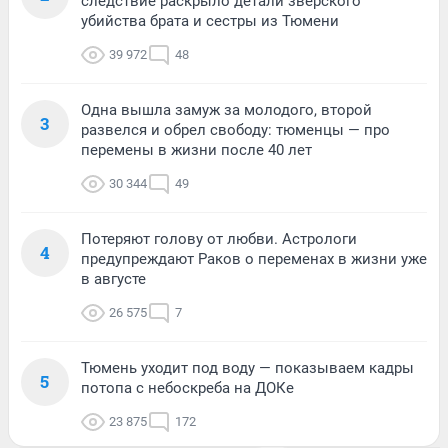
следствие раскрыло детали зверского
убийства брата и сестры из Тюмени
39 972
48
Одна вышла замуж за молодого, второй
3
развелся и обрел свободу: тюменцы — про
перемены в жизни после 40 лет
30 344
49
Потеряют голову от любви. Астрологи
4
предупреждают Раков о переменах в жизни уже
в августе
26 575
7
Тюмень уходит под воду — показываем кадры
5
потопа с небоскреба на ДОКе
23 875
172