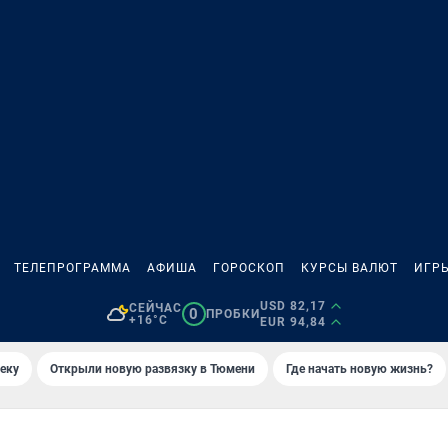
ТЕЛЕПРОГРАММА
АФИША
ГОРОСКОП
КУРСЫ ВАЛЮТ
ИГР
USD 82,17
СЕЙЧАС
0
ПРОБКИ
+16°C
EUR 94,84
еку
Открыли новую развязку в Тюмени
Где начать новую жизнь?