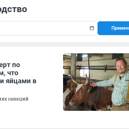
одство
Примен
ерт по
м, что
и яйцами в
виях санкций