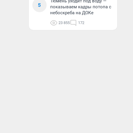
Тюмень уходит под воду —
5
показываем кадры потопа с
небоскреба на ДОКе
23 855
172