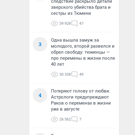
следствие раскрыло детали
зверского убийства брата и
сестры из Тюмени
39 928
47
Одна вышла замуж за
3
молодого, второй развелся и
обрел свободу: тюменцы —
про перемены в жизни после
40 лет
30 338
49
Потеряют голову от любви.
4
Астрологи предупреждают
Раков о переменах в жизни
уже в августе
26 562
7