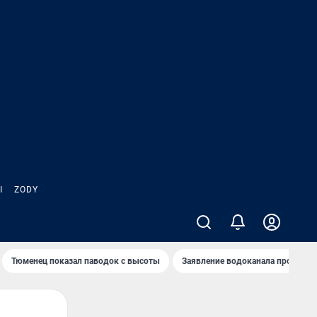
Ы
ZODY
Тюменец показал паводок с высоты
Заявление водоканала про запа