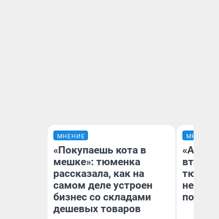
МНЕНИЕ
МНЕНИЕ
«Покупаешь кота в
«Аренд
мешке»: тюменка
втрое»
рассказала, как на
тюменс
самом деле устроен
неформ
бизнес со складами
почему
дешевых товаров