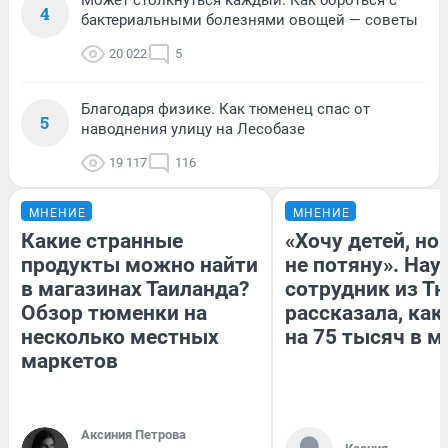
Может столкнуться каждый. Как бороться с
4
бактериальными болезнями овощей — советы
20 022
5
Благодаря физике. Как тюменец спас от
5
наводнения улицу на Лесобазе
19 117
116
МНЕНИЕ
МНЕНИЕ
Какие странные
«Хочу детей, но
продукты можно найти
не потяну». На
в магазинах Таиланда?
сотрудник из Т
Обзор тюменки на
рассказала, как
несколько местных
на 75 тысяч в м
маркетов
Аксиния Петрова