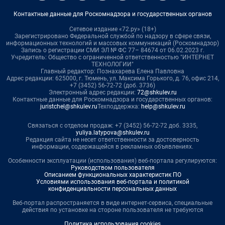
Контактные данные для Роскомнадзора и государственных органов
Сетевое издание «72.ру» (18+)
Зарегистрировано Федеральной службой по надзору в сфере связи,
информационных технологий и массовых коммуникаций (Роскомнадзор)
Запись о регистрации СМИ ЭЛ № ФС 77– 84674 от 06.02.2023 г.
Учредитель: Общество с ограниченной ответственностью "ИНТЕРНЕТ
ТЕХНОЛОГИИ"
Главный редактор: Познахарева Елена Павловна
Адрес редакции: 625000, г. Тюмень, ул. Максима Горького, д. 76, офис 214,
+7 (3452) 56-72-72 (доб. 3736)
Электронный адрес редакции:
72@shkulev.ru
Контактные данные для Роскомнадзора и государственных органов:
juristchel@shkulev.ru
Техподдержка:
help@shkulev.ru
Связаться с отделом продаж: +7 (3452) 56-72-72 доб. 3335,
yuliya.latypova@shkulev.ru
Редакция сайта не несет ответственности за достоверность
информации, содержащейся в рекламных объявлениях.
Особенности эксплуатации (использования) веб-портала регулируются:
Руководством пользователя
Описанием функциональных характеристик ПО
Условиями использования веб-портала и политикой
конфиденциальности персональных данных
Веб-портал распространяется в виде интернет-сервиса, специальные
действия по установке на стороне пользователя не требуются
Политика использования cookies