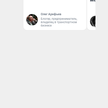
Олег Арефьев
Ак
Блогер, предприниматель,
владелец в транспортном
Ру
бизнесе
аг