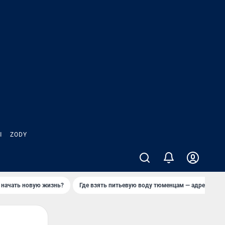
Ы
ZODY
 начать новую жизнь?
Где взять питьевую воду тюменцам — адреса