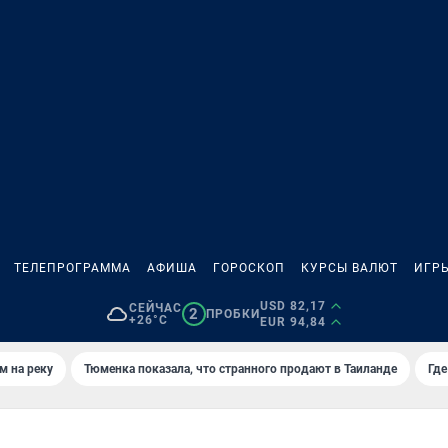
ТЕЛЕПРОГРАММА
АФИША
ГОРОСКОП
КУРСЫ ВАЛЮТ
ИГР
USD 82,17
СЕЙЧАС
2
ПРОБКИ
+26°C
EUR 94,84
м на реку
Тюменка показала, что странного продают в Таиланде
Где