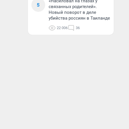
«Насиловал на глазах у
5
связанных родителей».
Новый поворот в деле
убийства россиян в Таиланде
22 006
36