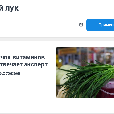
й лук
Примен
пучок витаминов
твечает эксперт
вых перьев