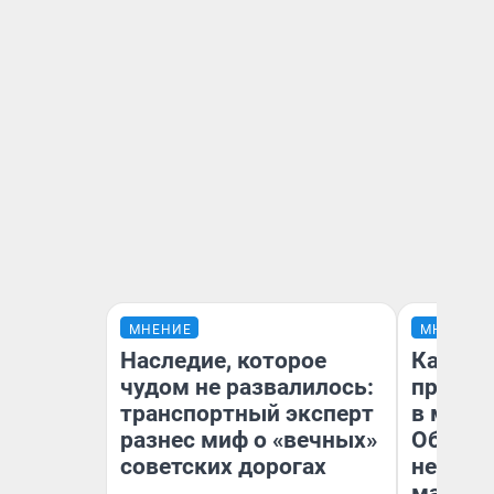
МНЕНИЕ
МНЕНИЕ
Наследие, которое
Какие 
чудом не развалилось:
продук
транспортный эксперт
в мага
разнес миф о «вечных»
Обзор 
советских дорогах
нескол
маркет