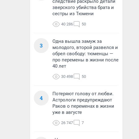
следствие раскрыло детали
зверского убийства брата и
сестры из Тюмени
40 286
50
Одна вышла замуж за
3
молодого, второй развелся и
обрел свободу: тюменцы —
про перемены в жизни после
40 лет
30 498
50
Потеряют голову от любви.
4
Астрологи предупреждают
Раков о переменах в жизни
уже в августе
26 747
7