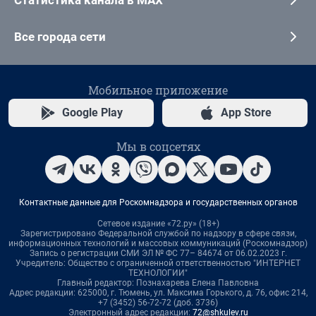
Все города сети
Мобильное приложение
Google Play
App Store
Мы в соцсетях
Контактные данные для Роскомнадзора и государственных органов
Сетевое издание «72.ру» (18+)
Зарегистрировано Федеральной службой по надзору в сфере связи,
информационных технологий и массовых коммуникаций (Роскомнадзор)
Запись о регистрации СМИ ЭЛ № ФС 77– 84674 от 06.02.2023 г.
Учредитель: Общество с ограниченной ответственностью "ИНТЕРНЕТ
ТЕХНОЛОГИИ"
Главный редактор: Познахарева Елена Павловна
Адрес редакции: 625000, г. Тюмень, ул. Максима Горького, д. 76, офис 214,
+7 (3452) 56-72-72 (доб. 3736)
Электронный адрес редакции:
72@shkulev.ru