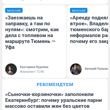
МНЕНИЕ
МНЕНИЕ
«Заезжаешь на
«Аренду поднял
заправку, а там по
втрое». Владел
нулям»: смотрим, как
тюменского бар
дела с топливом на
неформалов рас
маршруте Тюмень —
почему его зак
Уфа
Екатерина Бурлева
Евгений Пальяно
Журналист 72.RU
РЕКОМЕНДУЕМ
«Сыночки-корзиночки» заполонили
Екатеринбург: почему уральские парни
массово оставили жен без цветов