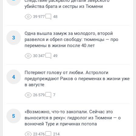
следствие раскрыло детали зверского
убийства брата и сестры из Тюмени
39 977
48
Одна вышла замуж за молодого, второй
3
развелся и обрел свободу: тюменцы — про
перемены в жизни после 40 лет
30 347
49
Потеряют голову от любви. Астрологи
4
предупреждают Раков о переменах в жизни уже
в августе
26 579
7
«Возможно, что-то закопали. Сейчас это
5
выносится в реку»: гидролог из Тюмени — о
вонючей Туре и причинах потопа
23 476
214