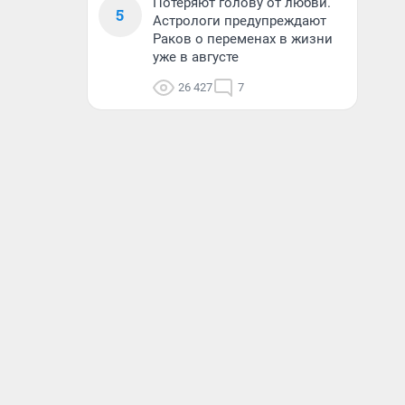
Потеряют голову от любви.
5
Астрологи предупреждают
Раков о переменах в жизни
уже в августе
26 427
7