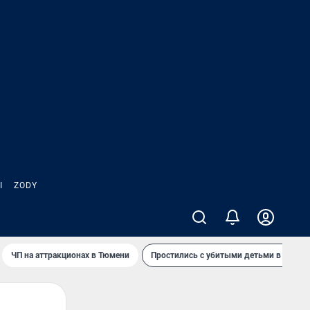
Ы
ZODY
ЧП на аттракционах в Тюмени
Простились с убитыми детьми в Таила