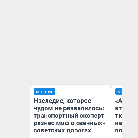
МНЕНИЕ
МНЕНИЕ
Наследие, которое
«Аренд
чудом не развалилось:
втрое»
транспортный эксперт
тюменс
разнес миф о «вечных»
неформ
советских дорогах
почему