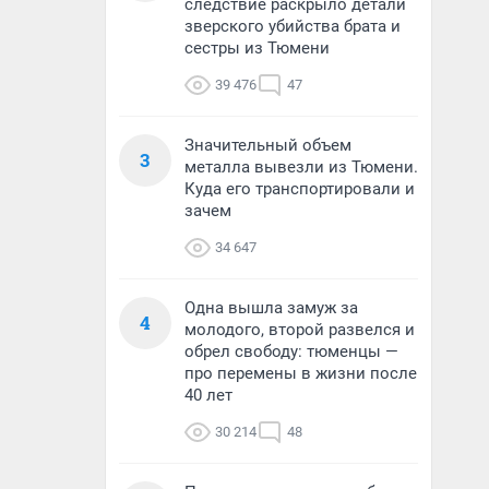
следствие раскрыло детали
зверского убийства брата и
сестры из Тюмени
39 476
47
Значительный объем
3
металла вывезли из Тюмени.
Куда его транспортировали и
зачем
34 647
Одна вышла замуж за
4
молодого, второй развелся и
обрел свободу: тюменцы —
про перемены в жизни после
40 лет
30 214
48