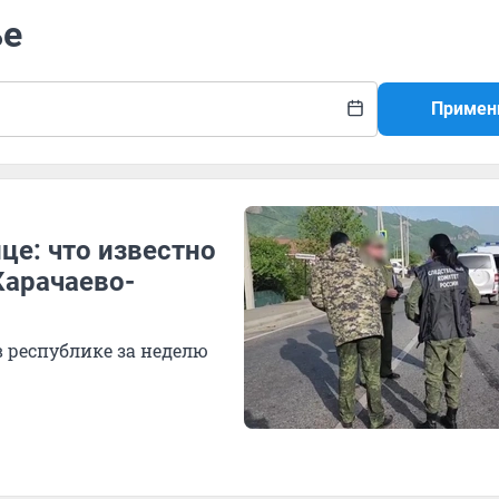
ье
Примен
це: что известно
Карачаево-
в республике за неделю