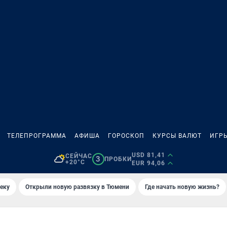
ТЕЛЕПРОГРАММА
АФИША
ГОРОСКОП
КУРСЫ ВАЛЮТ
ИГР
USD 81,41
СЕЙЧАС
3
ПРОБКИ
+20°C
EUR 94,06
еку
Открыли новую развязку в Тюмени
Где начать новую жизнь?