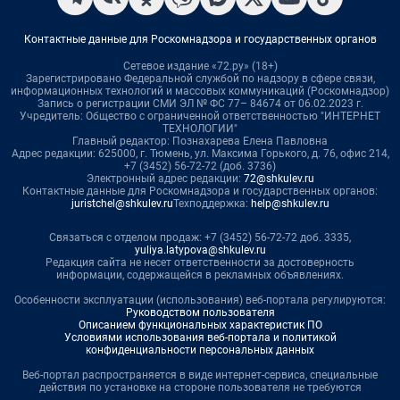
Контактные данные для Роскомнадзора и государственных органов
Сетевое издание «72.ру» (18+)
Зарегистрировано Федеральной службой по надзору в сфере связи,
информационных технологий и массовых коммуникаций (Роскомнадзор)
Запись о регистрации СМИ ЭЛ № ФС 77– 84674 от 06.02.2023 г.
Учредитель: Общество с ограниченной ответственностью "ИНТЕРНЕТ
ТЕХНОЛОГИИ"
Главный редактор: Познахарева Елена Павловна
Адрес редакции: 625000, г. Тюмень, ул. Максима Горького, д. 76, офис 214,
+7 (3452) 56-72-72 (доб. 3736)
Электронный адрес редакции:
72@shkulev.ru
Контактные данные для Роскомнадзора и государственных органов:
juristchel@shkulev.ru
Техподдержка:
help@shkulev.ru
Связаться с отделом продаж: +7 (3452) 56-72-72 доб. 3335,
yuliya.latypova@shkulev.ru
Редакция сайта не несет ответственности за достоверность
информации, содержащейся в рекламных объявлениях.
Особенности эксплуатации (использования) веб-портала регулируются:
Руководством пользователя
Описанием функциональных характеристик ПО
Условиями использования веб-портала и политикой
конфиденциальности персональных данных
Веб-портал распространяется в виде интернет-сервиса, специальные
действия по установке на стороне пользователя не требуются