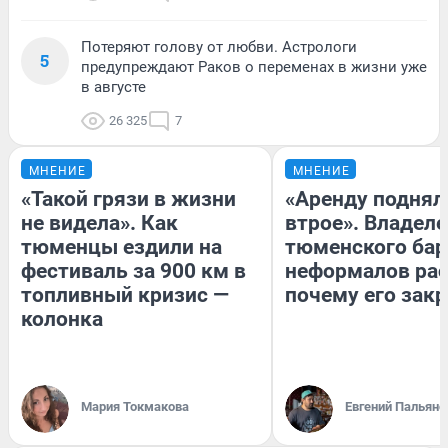
Потеряют голову от любви. Астрологи
5
предупреждают Раков о переменах в жизни уже
в августе
26 325
7
МНЕНИЕ
МНЕНИЕ
«Такой грязи в жизни
«Аренду поднял
не видела». Как
втрое». Владел
тюменцы ездили на
тюменского бар
фестиваль за 900 км в
неформалов рас
топливный кризис —
почему его зак
колонка
Мария Токмакова
Евгений Пальяно