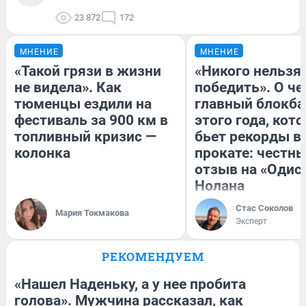
23 872
172
МНЕНИЕ
МНЕНИЕ
«Такой грязи в жизни
«Никого нельзя
не видела». Как
победить». О ч
тюменцы ездили на
главный блокба
фестиваль за 900 км в
этого года, кот
топливный кризис —
бьет рекорды в
колонка
прокате: честн
отзыв на «Одис
Нолана
Стас Соколов
Мария Токмакова
Эксперт
РЕКОМЕНДУЕМ
«Нашел Наденьку, а у нее пробита
голова». Мужчина рассказал, как