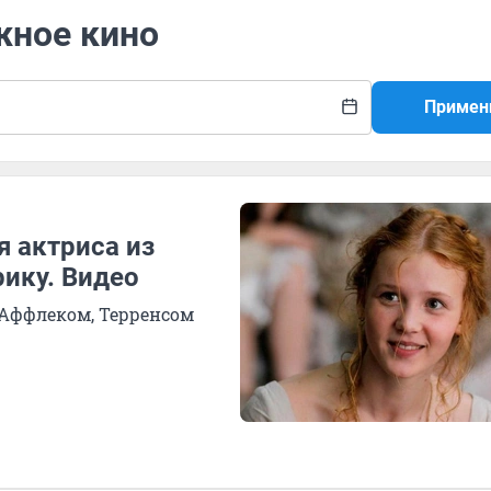
жное кино
Примен
я актриса из
ику. Видео
 Аффлеком, Терренсом