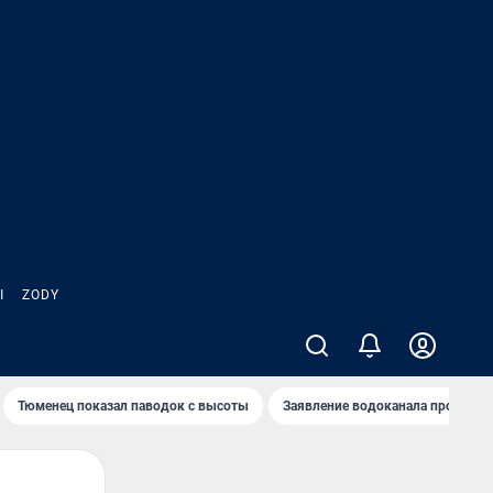
Ы
ZODY
Тюменец показал паводок с высоты
Заявление водоканала про запа