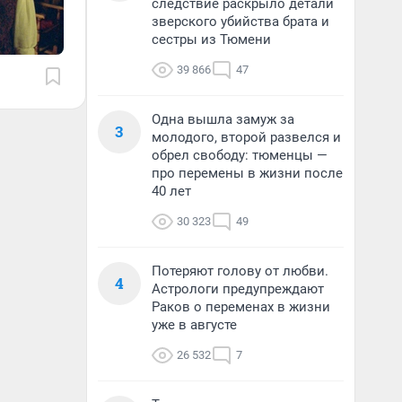
следствие раскрыло детали
зверского убийства брата и
сестры из Тюмени
39 866
47
Одна вышла замуж за
3
молодого, второй развелся и
обрел свободу: тюменцы —
про перемены в жизни после
40 лет
30 323
49
Потеряют голову от любви.
4
Астрологи предупреждают
Раков о переменах в жизни
уже в августе
26 532
7