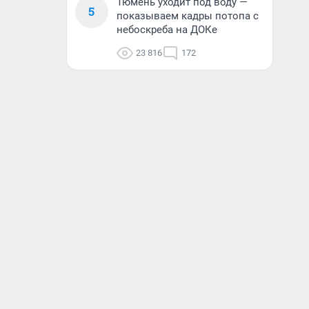
Тюмень уходит под воду —
5
показываем кадры потопа с
небоскреба на ДОКе
23 816
172