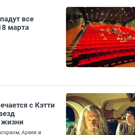
падут все
18 марта
ечается с Кэтти
везд
й жизни
агорном, Арвен и