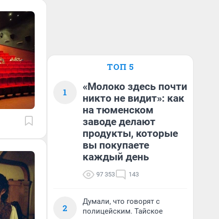
ТОП 5
«Молоко здесь почти
1
никто не видит»: как
на тюменском
заводе делают
продукты, которые
вы покупаете
каждый день
97 353
143
Думали, что говорят с
2
полицейским. Тайское