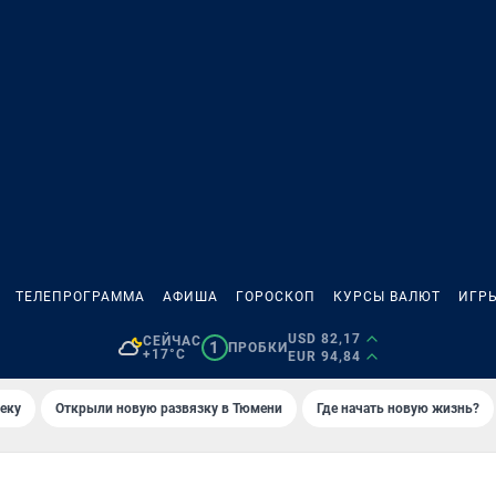
ТЕЛЕПРОГРАММА
АФИША
ГОРОСКОП
КУРСЫ ВАЛЮТ
ИГР
USD 82,17
СЕЙЧАС
1
ПРОБКИ
+17°C
EUR 94,84
еку
Открыли новую развязку в Тюмени
Где начать новую жизнь?