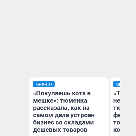
МНЕНИЕ
МНЕНИЕ
«Покупаешь кота в
«Такой
мешке»: тюменка
не виде
рассказала, как на
тюменц
самом деле устроен
фестива
бизнес со складами
топлив
дешевых товаров
колонк