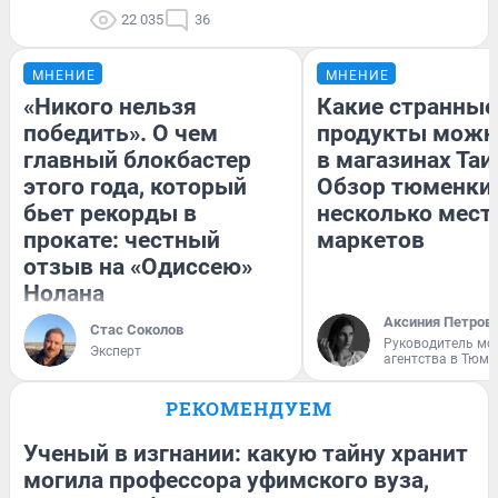
22 035
36
МНЕНИЕ
МНЕНИЕ
«Никого нельзя
Какие странные
победить». О чем
продукты можн
главный блокбастер
в магазинах Таи
этого года, который
Обзор тюменки 
бьет рекорды в
несколько мес
прокате: честный
маркетов
отзыв на «Одиссею»
Нолана
Аксиния Петров
Стас Соколов
Руководитель мо
Эксперт
агентства в Тюме
РЕКОМЕНДУЕМ
Ученый в изгнании: какую тайну хранит
могила профессора уфимского вуза,