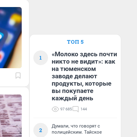
ТОП 5
«Молоко здесь почти
1
никто не видит»: как
на тюменском
заводе делают
продукты, которые
вы покупаете
каждый день
97 685
144
Думали, что говорят с
2
полицейским. Тайское