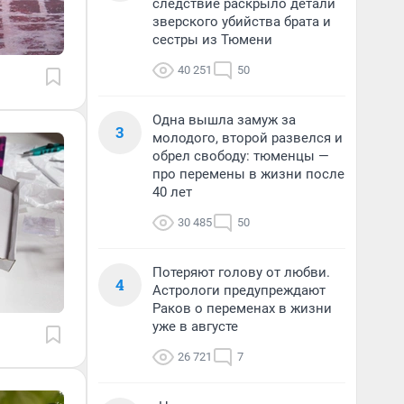
следствие раскрыло детали
зверского убийства брата и
сестры из Тюмени
40 251
50
Одна вышла замуж за
3
молодого, второй развелся и
обрел свободу: тюменцы —
про перемены в жизни после
40 лет
30 485
50
Потеряют голову от любви.
4
Астрологи предупреждают
Раков о переменах в жизни
уже в августе
26 721
7