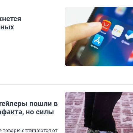
кнется
нных
етейлеры пошли в
афакта, но силы
е товары отличаются от