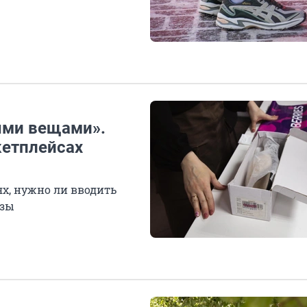
ыми вещами».
кетплейсах
х, нужно ли вводить
азы