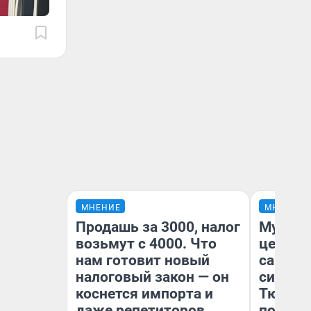
МНЕНИЕ
МНЕНИЕ
Продашь за 3000, налог
Музей 
возьмут с 4000. Что
церков
нам готовит новый
самоцв
налоговый закон — он
символ
коснется импорта и
Тюменц
даже репетиторов
поехали