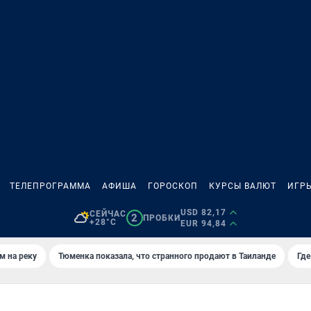
ТЕЛЕПРОГРАММА
АФИША
ГОРОСКОП
КУРСЫ ВАЛЮТ
ИГР
USD 82,17
СЕЙЧАС
2
ПРОБКИ
+28°C
EUR 94,84
м на реку
Тюменка показала, что странного продают в Таиланде
Где