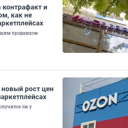
 контрафакт и
ом, как не
аркетплейсах
оящим продавцом
 новый рост цен
маркетплейсах
олучится ли у