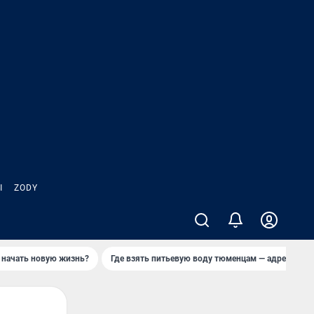
Ы
ZODY
 начать новую жизнь?
Где взять питьевую воду тюменцам — адреса