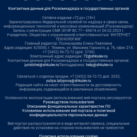
Контактные данные для Роскомнадзора и государственных органов
Сетевое издание «72.ру» (18+)
Зарегистрировано Федеральной службой по надзору в сфере связи,
информационных технологий и массовых коммуникаций (Роскомнадзор)
Запись о регистрации СМИ ЭЛ № ФС 77– 84674 от 06.02.2023 г.
Учредитель: Общество с ограниченной ответственностью "ИНТЕРНЕТ
ТЕХНОЛОГИИ"
Главный редактор: Познахарева Елена Павловна
Адрес редакции: 625000, г. Тюмень, ул. Максима Горького, д. 76, офис 214,
+7 (3452) 56-72-72 (доб. 3736)
Электронный адрес редакции:
72@shkulev.ru
Контактные данные для Роскомнадзора и государственных органов:
juristchel@shkulev.ru
Техподдержка:
help@shkulev.ru
Связаться с отделом продаж: +7 (3452) 56-72-72 доб. 3335,
yuliya.latypova@shkulev.ru
Редакция сайта не несет ответственности за достоверность
информации, содержащейся в рекламных объявлениях.
Особенности эксплуатации (использования) веб-портала регулируются:
Руководством пользователя
Описанием функциональных характеристик ПО
Условиями использования веб-портала и политикой
конфиденциальности персональных данных
Веб-портал распространяется в виде интернет-сервиса, специальные
действия по установке на стороне пользователя не требуются
Политика использования cookies