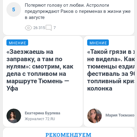
Потеряют голову от любви. Астрологи
5
предупреждают Раков о переменах в жизни уже
в августе
26 315
7
МНЕНИЕ
МНЕНИЕ
«Заезжаешь на
«Такой грязи в 
заправку, а там по
не видела». Как
нулям»: смотрим, как
тюменцы ездил
дела с топливом на
фестиваль за 90
маршруте Тюмень —
топливный криз
Уфа
колонка
Екатерина Бурлева
Мария Токмаков
Журналист 72.RU
РЕКОМЕНДУЕМ