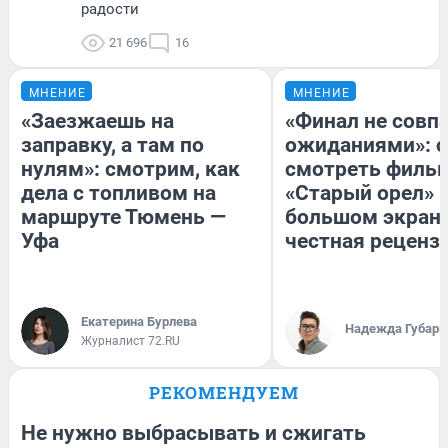
радости
21 696
16
МНЕНИЕ
МНЕНИЕ
«Заезжаешь на
«Финал не совпа
заправку, а там по
ожиданиями»: с
нулям»: смотрим, как
смотреть филь
дела с топливом на
«Старый орел» 
маршруте Тюмень —
большом экран
Уфа
честная реценз
Екатерина Бурлева
Надежда Губарь
Журналист 72.RU
РЕКОМЕНДУЕМ
Не нужно выбрасывать и сжигать