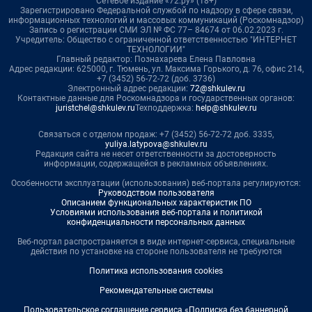
Сетевое издание «72.ру» (18+)
Зарегистрировано Федеральной службой по надзору в сфере связи,
информационных технологий и массовых коммуникаций (Роскомнадзор)
Запись о регистрации СМИ ЭЛ № ФС 77– 84674 от 06.02.2023 г.
Учредитель: Общество с ограниченной ответственностью "ИНТЕРНЕТ
ТЕХНОЛОГИИ"
Главный редактор: Познахарева Елена Павловна
Адрес редакции: 625000, г. Тюмень, ул. Максима Горького, д. 76, офис 214,
+7 (3452) 56-72-72 (доб. 3736)
Электронный адрес редакции:
72@shkulev.ru
Контактные данные для Роскомнадзора и государственных органов:
juristchel@shkulev.ru
Техподдержка:
help@shkulev.ru
Связаться с отделом продаж: +7 (3452) 56-72-72 доб. 3335,
yuliya.latypova@shkulev.ru
Редакция сайта не несет ответственности за достоверность
информации, содержащейся в рекламных объявлениях.
Особенности эксплуатации (использования) веб-портала регулируются:
Руководством пользователя
Описанием функциональных характеристик ПО
Условиями использования веб-портала и политикой
конфиденциальности персональных данных
Веб-портал распространяется в виде интернет-сервиса, специальные
действия по установке на стороне пользователя не требуются
Политика использования cookies
Рекомендательные системы
Пользовательское соглашение сервиса «Подписка без баннерной