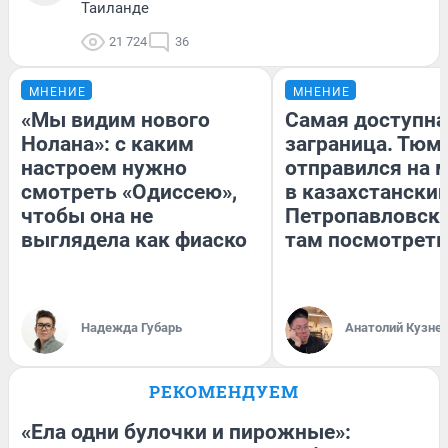
Таиланде
21 724
36
МНЕНИЕ
МНЕНИЕ
«Мы видим нового
Самая доступна
Нолана»: с каким
заграница. Тюм
настроем нужно
отправился на 
смотреть «Одиссею»,
в казахстански
чтобы она не
Петропавловск:
выглядела как фиаско
там посмотреть
Надежда Губарь
Анатолий Кузне
РЕКОМЕНДУЕМ
«Ела одни булочки и пирожные»: