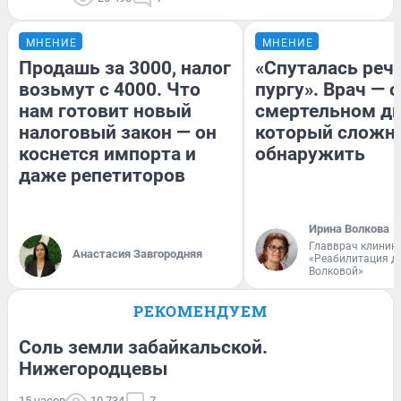
МНЕНИЕ
МНЕНИЕ
Продашь за 3000, налог
«Спуталась речь
возьмут с 4000. Что
пургу». Врач — о
нам готовит новый
смертельном ди
налоговый закон — он
который сложн
коснется импорта и
обнаружить
даже репетиторов
Ирина Волкова
Главврач клиник
Анастасия Завгородняя
«Реабилитация д
Волковой»
РЕКОМЕНДУЕМ
Соль земли забайкальской.
Нижегородцевы
15 часов
10 734
7