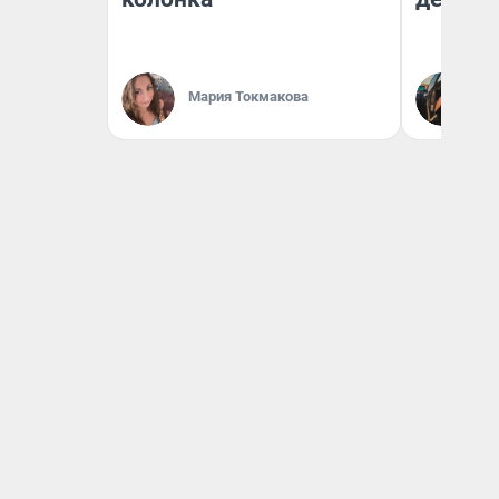
На
Мария Токмакова
От
де