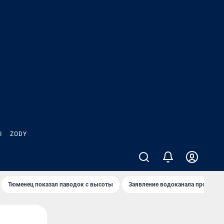
Ы
ZODY
Тюменец показал паводок с высоты
Заявление водоканала про запа