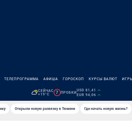
ТЕЛЕПРОГРАММА
АФИША
ГОРОСКОП
КУРСЫ ВАЛЮТ
ИГР
USD 81,41
СЕЙЧАС
7
ПРОБКИ
+19°C
EUR 94,06
еку
Открыли новую развязку в Тюмени
Где начать новую жизнь?