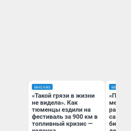
МНЕНИЕ
МНЕНИЕ
«Такой грязи в жизни
«Покуп
не видела». Как
мешке»
тюменцы ездили на
рассказ
фестиваль за 900 км в
самом 
топливный кризис —
бизнес
колонка
дешевы