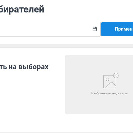
збирателей
Примен
ть на выборах