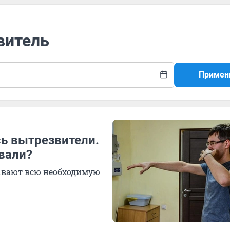
витель
Примен
ь вытрезвители.
вали?
зывают всю необходимую