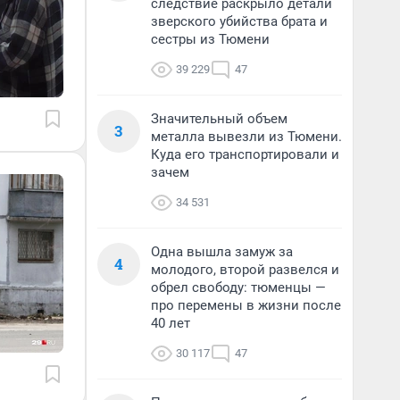
следствие раскрыло детали
зверского убийства брата и
сестры из Тюмени
39 229
47
Значительный объем
3
металла вывезли из Тюмени.
Куда его транспортировали и
зачем
34 531
Одна вышла замуж за
4
молодого, второй развелся и
обрел свободу: тюменцы —
про перемены в жизни после
40 лет
30 117
47