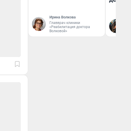
Ирина Волкова
На
Главврач клиники
«Реабилитация доктора
От
Волковой»
де