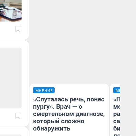
МНЕНИЕ
МНЕНИЕ
«Спуталась речь, понес
«Покуп
пургу». Врач — о
мешке»
смертельном диагнозе,
рассказ
который сложно
самом 
обнаружить
бизнес
дешевы