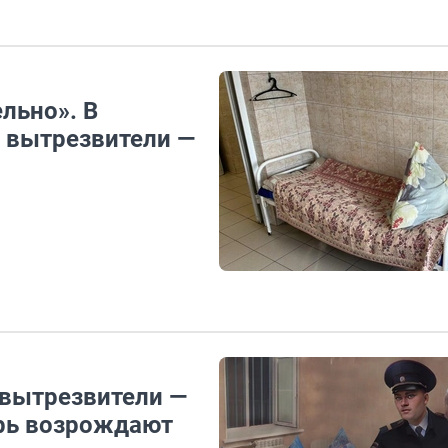
льно». В
 вытрезвители —
 вытрезвители —
ерь возрождают