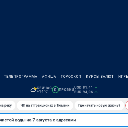
ТЕЛЕПРОГРАММА
АФИША
ГОРОСКОП
КУРСЫ ВАЛЮТ
ИГР
USD 81,41
СЕЙЧАС
0
ПРОБКИ
+14°C
EUR 94,06
на реку
ЧП на аттракционах в Тюмени
Где начать новую жизнь?
чистой воды на 7 августа с адресами