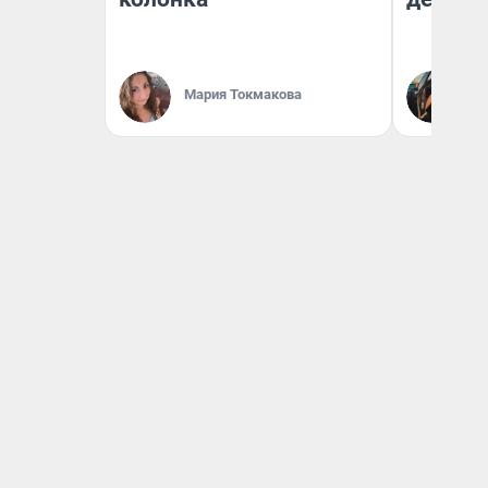
На
Мария Токмакова
От
де