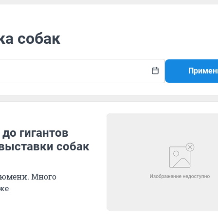
ка собак
Примен
до гигантов
 выставки собак
Тюмени. Много
же