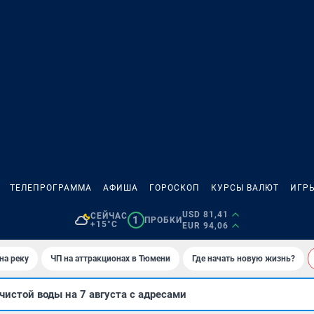
ТЕЛЕПРОГРАММА
АФИША
ГОРОСКОП
КУРСЫ ВАЛЮТ
ИГР
USD 81,41
СЕЙЧАС
1
ПРОБКИ
+15°C
EUR 94,06
на реку
ЧП на аттракционах в Тюмени
Где начать новую жизнь?
чистой воды на 7 августа с адресами