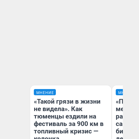
МНЕНИЕ
МНЕНИЕ
«Такой грязи в жизни
«Покуп
не видела». Как
мешке»
тюменцы ездили на
рассказ
фестиваль за 900 км в
самом 
топливный кризис —
бизнес
колонка
дешевы