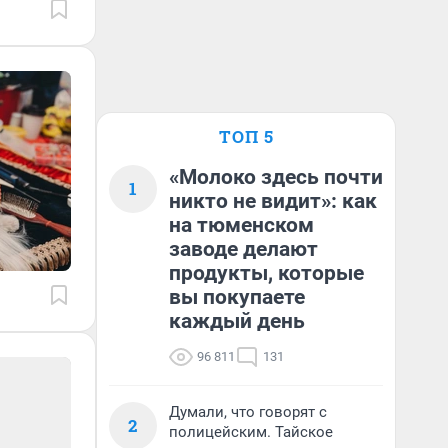
ТОП 5
«Молоко здесь почти
1
никто не видит»: как
на тюменском
заводе делают
продукты, которые
вы покупаете
каждый день
96 811
131
Думали, что говорят с
2
полицейским. Тайское