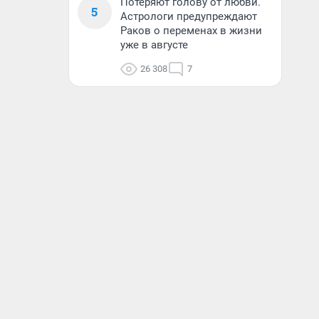
Потеряют голову от любви.
5
Астрологи предупреждают
Раков о переменах в жизни
уже в августе
26 308
7