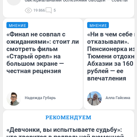
19 866
5
МНЕНИЕ
МНЕНИЕ
«Финал не совпал с
«Ни в чем себе 
ожиданиями»: стоит ли
отказывали».
смотреть фильм
Пенсионерка из
«Старый орел» на
Тюмени отдохну
большом экране —
Абхазии за 160
честная рецензия
рублей — ее
впечатления
Надежда Губарь
Алла Гайсина
РЕКОМЕНДУЕМ
«Девчонки, вы испытываете судьбу»:
что творится в подпольной рюмочной