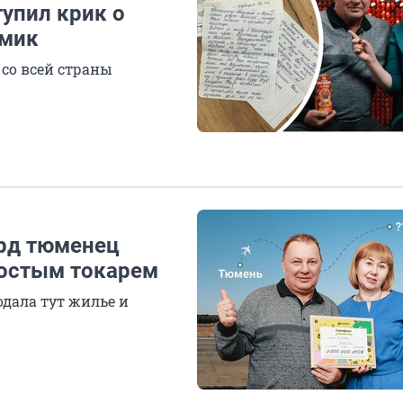
упил крик о
омик
со всей страны
рд тюменец
ростым токарем
дала тут жилье и