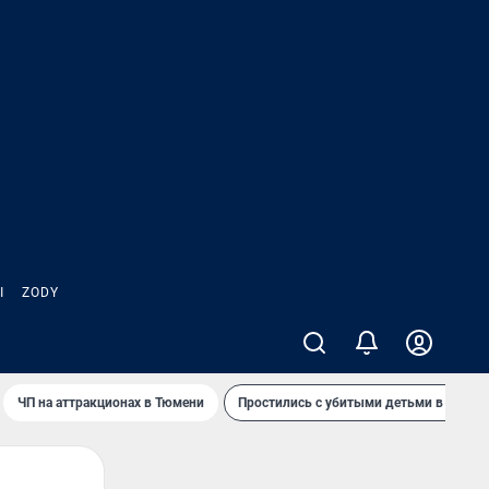
Ы
ZODY
ЧП на аттракционах в Тюмени
Простились с убитыми детьми в Таила