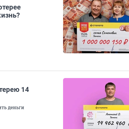
отерее
жизнь?
терею 14
ить деньги