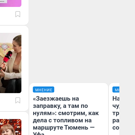
МНЕНИЕ
МНЕНИЕ
«Заезжаешь на
Наслед
заправку, а там по
чудом 
нулям»: смотрим, как
трансп
дела с топливом на
разнес
маршруте Тюмень —
советс
Уфа