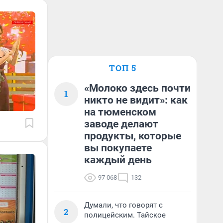
ТОП 5
«Молоко здесь почти
1
никто не видит»: как
на тюменском
заводе делают
продукты, которые
вы покупаете
каждый день
97 068
132
Думали, что говорят с
2
полицейским. Тайское