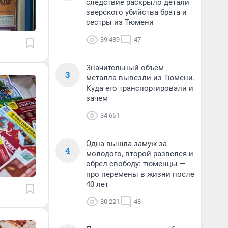
следствие раскрыло детали
зверского убийства брата и
сестры из Тюмени
39 489
47
Значительный объем
3
металла вывезли из Тюмени.
Куда его транспортировали и
зачем
34 651
Одна вышла замуж за
4
молодого, второй развелся и
обрел свободу: тюменцы —
про перемены в жизни после
40 лет
30 221
48