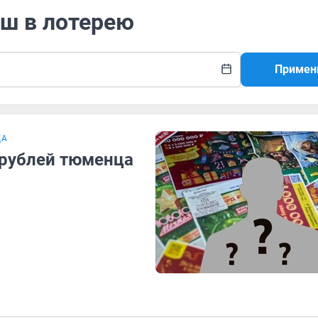
ыш в лотерею
Примен
ДА
 рублей тюменца