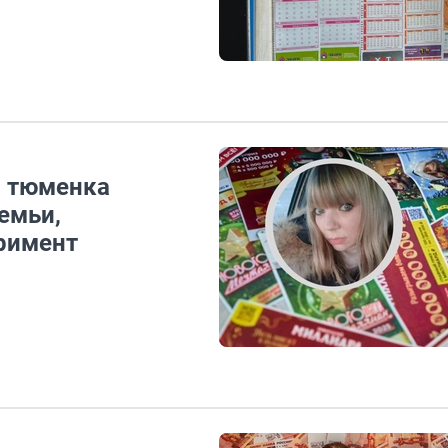
: тюменка
емьи,
римент