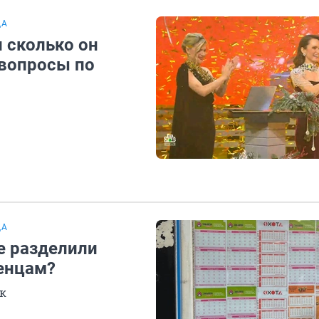
ДА
 сколько он
 вопросы по
ДА
е разделили
менцам?
к