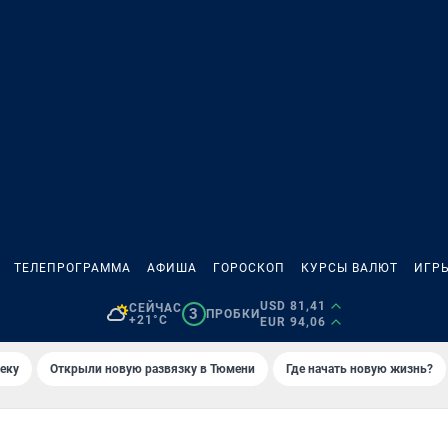
ТЕЛЕПРОГРАММА
АФИША
ГОРОСКОП
КУРСЫ ВАЛЮТ
ИГР
USD 81,41
СЕЙЧАС
3
ПРОБКИ
+21°C
EUR 94,06
еку
Открыли новую развязку в Тюмени
Где начать новую жизнь?