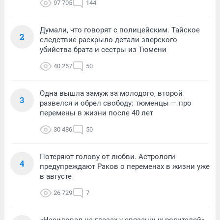
97 705
144
Думали, что говорят с полицейским. Тайское
2
следствие раскрыло детали зверского
убийства брата и сестры из Тюмени
40 267
50
Одна вышла замуж за молодого, второй
3
развелся и обрел свободу: тюменцы — про
перемены в жизни после 40 лет
30 486
50
Потеряют голову от любви. Астрологи
4
предупреждают Раков о переменах в жизни уже
в августе
26 729
7
«Насиловал на глазах у связанных родителей».