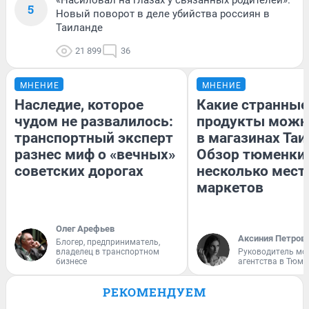
5
Новый поворот в деле убийства россиян в
Таиланде
21 899
36
МНЕНИЕ
МНЕНИЕ
Наследие, которое
Какие странные
чудом не развалилось:
продукты можн
транспортный эксперт
в магазинах Таи
разнес миф о «вечных»
Обзор тюменки 
советских дорогах
несколько мес
маркетов
Олег Арефьев
Аксиния Петров
Блогер, предприниматель,
владелец в транспортном
Руководитель мо
бизнесе
агентства в Тюме
РЕКОМЕНДУЕМ