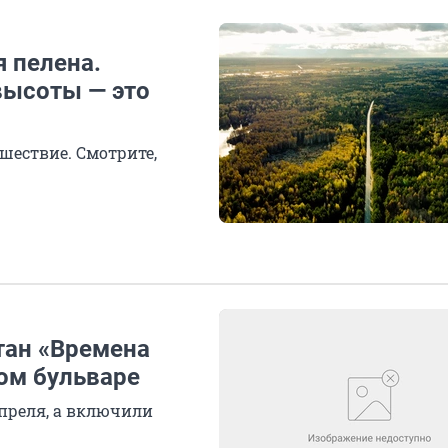
 пелена.
высоты — это
шествие. Смотрите,
тан «Времена
ом бульваре
преля, а включили