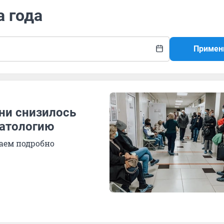
а года
Примен
ени снизилось
матологию
ваем подробно