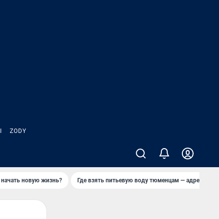
Ы
ZODY
 начать новую жизнь?
Где взять питьевую воду тюменцам — адреса