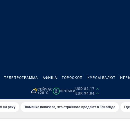
ТЕЛЕПРОГРАММА
АФИША
ГОРОСКОП
КУРСЫ ВАЛЮТ
ИГР
USD 82,17
СЕЙЧАС
2
ПРОБКИ
+28°C
EUR 94,84
м на реку
Тюменка показала, что странного продают в Таиланде
Где