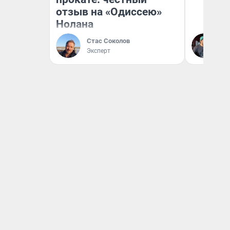
отзыв на «Одиссею»
Нолана
Стас Соколов
Ев
Эксперт