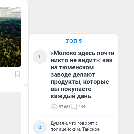
ТОП 5
«Молоко здесь почти
1
никто не видит»: как
на тюменском
заводе делают
продукты, которые
вы покупаете
каждый день
97 681
144
Думали, что говорят с
2
полицейским. Тайское