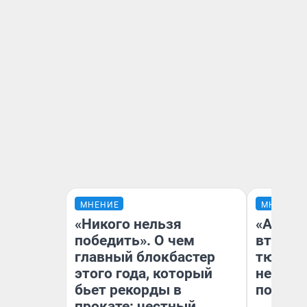
МНЕНИЕ
МНЕНИЕ
«Никого нельзя
«Аренд
победить». О чем
втрое»
главный блокбастер
тюменс
этого года, который
неформ
бьет рекорды в
почему
прокате: честный