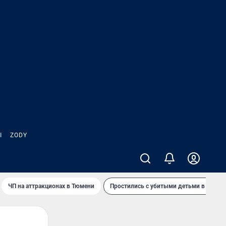
Ы
ZODY
ЧП на аттракционах в Тюмени
Простились с убитыми детьми в Таила