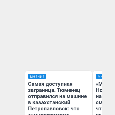
МНЕНИЕ
МНЕНИЕ
Самая доступная
«Мы ви
заграница. Тюменец
Нолана
отправился на машине
настро
в казахстанский
смотре
Петропавловск: что
чтобы 
там посмотреть
выгляд