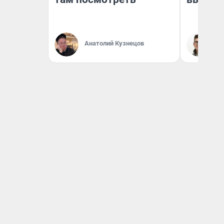
Анатолий Кузнецов
На