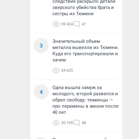
следствие раскрыло детали
зверского убийства брата и
сестры из Тюмени
39 424
47
Значительный объем
3
металла вывезли из Тюмени.
Куда его транспортировали и
зачем
34 625
Одна вышла замуж за
4
молодого, второй развелся и
обрел свободу: тюменцы —
про перемены в жизни после
40 лет
30 195
48