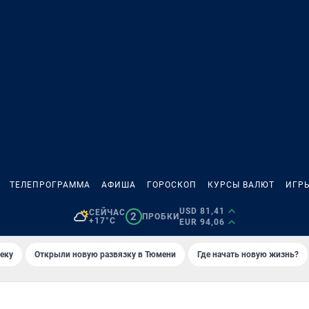
ТЕЛЕПРОГРАММА
АФИША
ГОРОСКОП
КУРСЫ ВАЛЮТ
ИГР
USD 81,41
СЕЙЧАС
2
ПРОБКИ
+17°C
EUR 94,06
еку
Открыли новую развязку в Тюмени
Где начать новую жизнь?