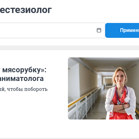
нестезиолог
Примен
 мясорубку»:
аниматолога
й, чтобы побороть