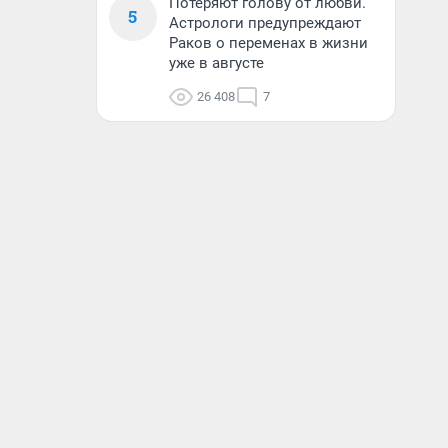
Потеряют голову от любви.
5
Астрологи предупреждают
Раков о переменах в жизни
уже в августе
26 408
7