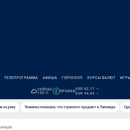
ТЕЛЕПРОГРАММА
АФИША
ГОРОСКОП
КУРСЫ ВАЛЮТ
ИГР
USD 82,17
СЕЙЧАС
2
ПРОБКИ
+26°C
EUR 94,84
м на реку
Тюменка показала, что странного продают в Таиланде
Где
АННЫХ