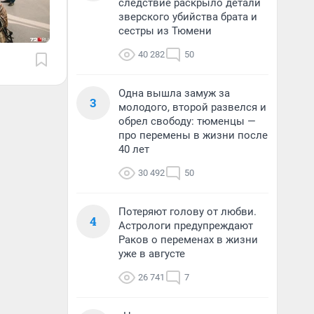
следствие раскрыло детали
зверского убийства брата и
сестры из Тюмени
40 282
50
Одна вышла замуж за
3
молодого, второй развелся и
обрел свободу: тюменцы —
про перемены в жизни после
40 лет
30 492
50
Потеряют голову от любви.
4
Астрологи предупреждают
Раков о переменах в жизни
уже в августе
26 741
7