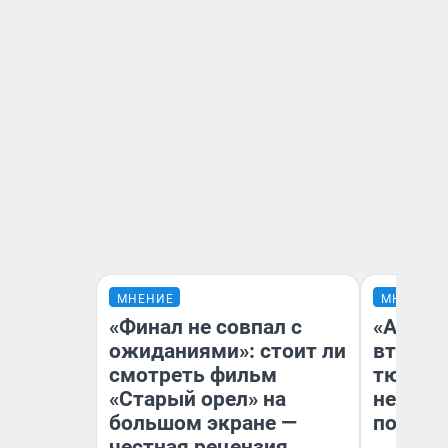
МНЕНИЕ
МНЕНИЕ
«Финал не совпал с
«Аренд
ожиданиями»: стоит ли
втрое»
смотреть фильм
тюменс
«Старый орел» на
неформ
большом экране —
почему
честная рецензия