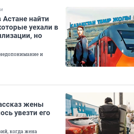
ИИ
 Астане найти
которые уехали в
илизации, но
 недопонимание и
Рассказ жены
ось увезти его
вий, когда жена