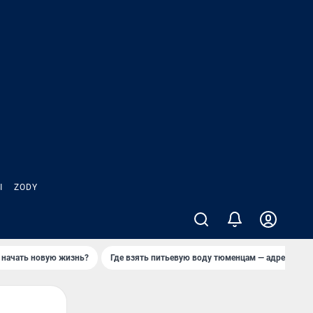
Ы
ZODY
 начать новую жизнь?
Где взять питьевую воду тюменцам — адреса