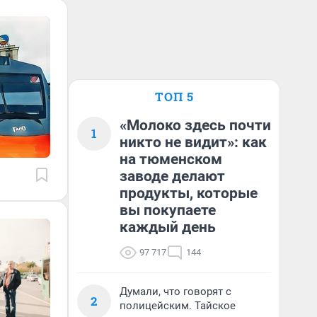
ТОП 5
«Молоко здесь почти
1
никто не видит»: как
на тюменском
заводе делают
продукты, которые
вы покупаете
каждый день
97 717
144
Думали, что говорят с
2
полицейским. Тайское