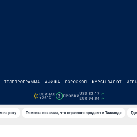
ТЕЛЕПРОГРАММА
АФИША
ГОРОСКОП
КУРСЫ ВАЛЮТ
ИГР
USD 82,17
СЕЙЧАС
3
ПРОБКИ
+26°C
EUR 94,84
м на реку
Тюменка показала, что странного продают в Таиланде
Где