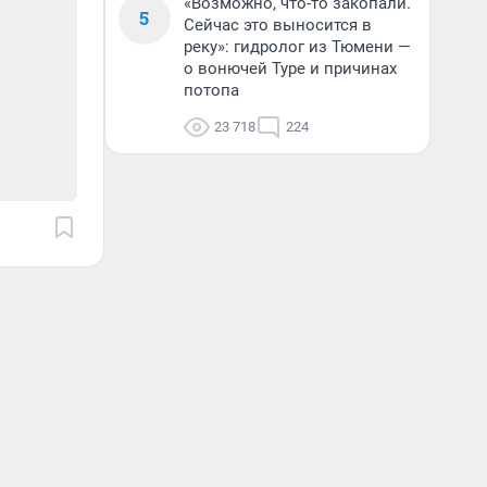
«Возможно, что-то закопали.
5
Сейчас это выносится в
реку»: гидролог из Тюмени —
о вонючей Туре и причинах
потопа
23 718
224