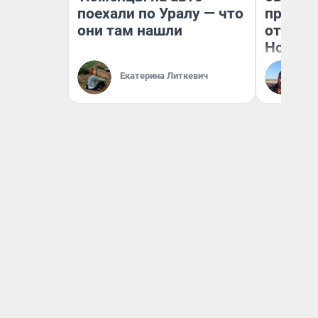
поехали по Уралу — что
прокат
они там нашли
отзыв 
Нолана
Ст
Екатерина Литкевич
Эк