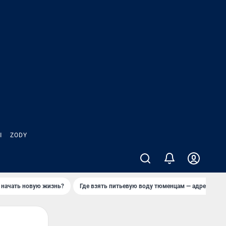
Ы
ZODY
 начать новую жизнь?
Где взять питьевую воду тюменцам — адреса