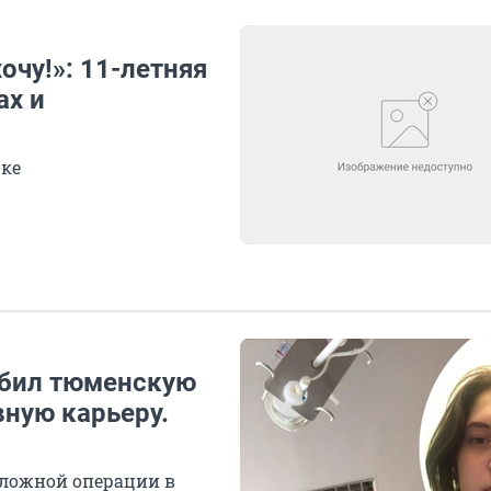
очу!»: 11-летняя
ах и
рке
сбил тюменскую
вную карьеру.
сложной операции в