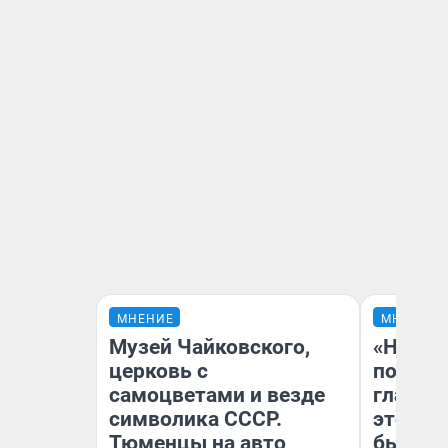
МНЕНИЕ
МНЕНИЕ
Музей Чайковского,
«Никог
церковь с
победи
самоцветами и везде
главны
символика СССР.
этого г
Тюменцы на авто
бьет р