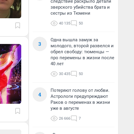
следствие раскрыло детали
зверского убийства брата и
сестры из Тюмени
40 135
50
Одна вышла замуж за
3
молодого, второй развелся и
обрел свободу: тюменцы —
про перемены в жизни после
40 лет
30 435
50
Потеряют голову от любви.
4
Астрологи предупреждают
Раков о переменах в жизни
уже в августе
26 666
7