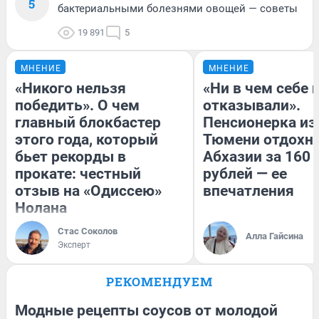
5
бактериальными болезнями овощей — советы
19 891
5
МНЕНИЕ
МНЕНИЕ
«Никого нельзя
«Ни в чем себе 
победить». О чем
отказывали».
главный блокбастер
Пенсионерка из
этого года, который
Тюмени отдохну
бьет рекорды в
Абхазии за 160
прокате: честный
рублей — ее
отзыв на «Одиссею»
впечатления
Нолана
Стас Соколов
Алла Гайсина
Эксперт
РЕКОМЕНДУЕМ
Модные рецепты соусов от молодой