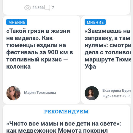
26 366
7
МНЕНИЕ
МНЕНИЕ
«Такой грязи в жизни
«Заезжаешь на
не видела». Как
заправку, а там 
тюменцы ездили на
нулям»: смотри
фестиваль за 900 км в
дела с топливом
топливный кризис —
маршруте Тюме
колонка
Уфа
Екатерина Бурле
Мария Токмакова
Журналист 72.RU
РЕКОМЕНДУЕМ
«Чисто все мамы и все дети на свете»:
как медвежонок Момота покорил