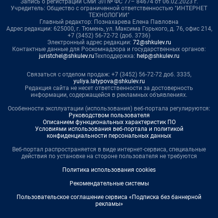
Запись о регистрации СМИ ЭЛ № ФС 77– 84674 от 06.02.2023 г.
Учредитель: Общество с ограниченной ответственностью "ИНТЕРНЕТ
ТЕХНОЛОГИИ"
Главный редактор: Познахарева Елена Павловна
Адрес редакции: 625000, г. Тюмень, ул. Максима Горького, д. 76, офис 214,
+7 (3452) 56-72-72 (доб. 3736)
Электронный адрес редакции:
72@shkulev.ru
Контактные данные для Роскомнадзора и государственных органов:
juristchel@shkulev.ru
Техподдержка:
help@shkulev.ru
Связаться с отделом продаж: +7 (3452) 56-72-72 доб. 3335,
yuliya.latypova@shkulev.ru
Редакция сайта не несет ответственности за достоверность
информации, содержащейся в рекламных объявлениях.
Особенности эксплуатации (использования) веб-портала регулируются:
Руководством пользователя
Описанием функциональных характеристик ПО
Условиями использования веб-портала и политикой
конфиденциальности персональных данных
Веб-портал распространяется в виде интернет-сервиса, специальные
действия по установке на стороне пользователя не требуются
Политика использования cookies
Рекомендательные системы
Пользовательское соглашение сервиса «Подписка без баннерной
рекламы»