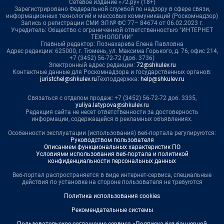
Сетевое издание «72.ру» (18+)
Зарегистрировано Федеральной службой по надзору в сфере связи,
информационных технологий и массовых коммуникаций (Роскомнадзор)
Запись о регистрации СМИ ЭЛ № ФС 77– 84674 от 06.02.2023 г.
Учредитель: Общество с ограниченной ответственностью "ИНТЕРНЕТ
ТЕХНОЛОГИИ"
Главный редактор: Познахарева Елена Павловна
Адрес редакции: 625000, г. Тюмень, ул. Максима Горького, д. 76, офис 214,
+7 (3452) 56-72-72 (доб. 3736)
Электронный адрес редакции:
72@shkulev.ru
Контактные данные для Роскомнадзора и государственных органов:
juristchel@shkulev.ru
Техподдержка:
help@shkulev.ru
Связаться с отделом продаж: +7 (3452) 56-72-72 доб. 3335,
yuliya.latypova@shkulev.ru
Редакция сайта не несет ответственности за достоверность
информации, содержащейся в рекламных объявлениях.
Особенности эксплуатации (использования) веб-портала регулируются:
Руководством пользователя
Описанием функциональных характеристик ПО
Условиями использования веб-портала и политикой
конфиденциальности персональных данных
Веб-портал распространяется в виде интернет-сервиса, специальные
действия по установке на стороне пользователя не требуются
Политика использования cookies
Рекомендательные системы
Пользовательское соглашение сервиса «Подписка без баннерной