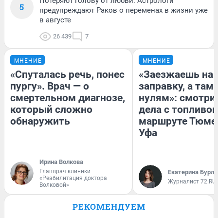
Потеряют голову от любви. Астрологи
5
предупреждают Раков о переменах в жизни уже
в августе
26 439
7
МНЕНИЕ
МНЕНИЕ
«Спуталась речь, понес
«Заезжаешь на
пургу». Врач — о
заправку, а там 
смертельном диагнозе,
нулям»: смотри
который сложно
дела с топливом
обнаружить
маршруте Тюме
Уфа
Ирина Волкова
Главврач клиники
Екатерина Бурле
«Реабилитация доктора
Журналист 72.RU
Волковой»
РЕКОМЕНДУЕМ