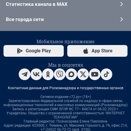
Статистика канала в MAX
Все города сети
Мобильное приложение
Google Play
App Store
Мы в соцсетях
Контактные данные для Роскомнадзора и государственных органов
Сетевое издание «72.ру» (18+)
Зарегистрировано Федеральной службой по надзору в сфере связи,
информационных технологий и массовых коммуникаций (Роскомнадзор)
Запись о регистрации СМИ ЭЛ № ФС 77– 84674 от 06.02.2023 г.
Учредитель: Общество с ограниченной ответственностью "ИНТЕРНЕТ
ТЕХНОЛОГИИ"
Главный редактор: Познахарева Елена Павловна
Адрес редакции: 625000, г. Тюмень, ул. Максима Горького, д. 76, офис 214,
+7 (3452) 56-72-72 (доб. 3736)