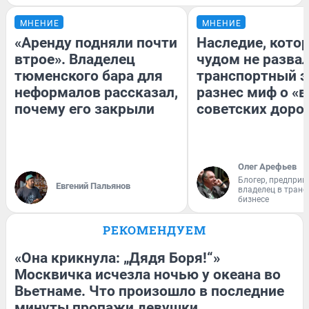
МНЕНИЕ
МНЕНИЕ
«Аренду подняли почти
Наследие, кото
втрое». Владелец
чудом не разва
тюменского бара для
транспортный э
неформалов рассказал,
разнес миф о «
почему его закрыли
советских доро
Олег Арефьев
Блогер, предприн
Евгений Пальянов
владелец в тран
бизнесе
РЕКОМЕНДУЕМ
«Она крикнула: „Дядя Боря!“»
Москвичка исчезла ночью у океана во
Вьетнаме. Что произошло в последние
минуты пропажи девушки