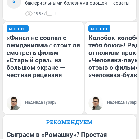
5
бактериальными болезнями овощей — советы
19 987
5
МНЕНИЕ
МНЕНИЕ
«Финал не совпал с
Колобок-колобо
ожиданиями»: стоит ли
тебя боюсь! Рад
смотреть фильм
отложили прок
«Старый орел» на
«Человека-паук
большом экране —
отзыв о фильме
честная рецензия
«человека-булк
Надежда Губарь
Надежда Губарь
РЕКОМЕНДУЕМ
Сыграем в «Ромашку»? Простая