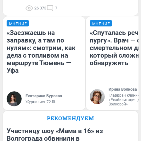
26 373
7
МНЕНИЕ
МНЕНИЕ
«Заезжаешь на
«Спуталась речь
заправку, а там по
пургу». Врач — о
нулям»: смотрим, как
смертельном ди
дела с топливом на
который сложн
маршруте Тюмень —
обнаружить
Уфа
Ирина Волкова
Главврач клиник
Екатерина Бурлева
«Реабилитация д
Журналист 72.RU
Волковой»
РЕКОМЕНДУЕМ
Участницу шоу «Мама в 16» из
Волгограда обвинили в