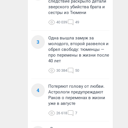
следствие раскрыло детали
зверского убийства брата и
сестры из Тюмени
40 039
49
Одна вышла замуж за
3
молодого, второй развелся и
обрел свободу: тюменцы —
про перемены в жизни после
40 лет
30 384
50
Потеряют голову от любви.
4
Астрологи предупреждают
Раков о переменах в жизни
уже в августе
26 618
7