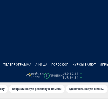
ТЕЛЕПРОГРАММА
АФИША
ГОРОСКОП
КУРСЫ ВАЛЮТ
ИГР
USD 82,17
СЕЙЧАС
1
ПРОБКИ
+19°C
EUR 94,84
еку
Открыли новую развязку в Тюмени
Где начать новую жизнь?