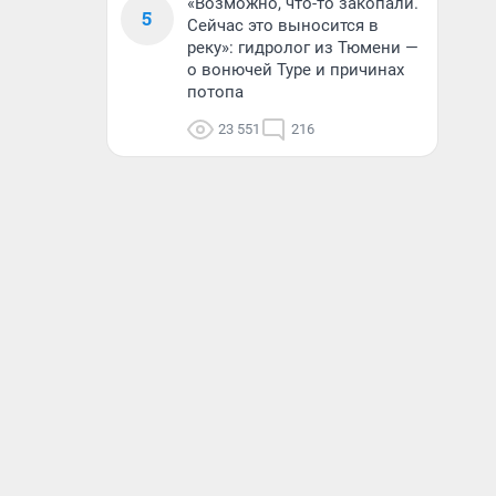
«Возможно, что-то закопали.
5
Сейчас это выносится в
реку»: гидролог из Тюмени —
о вонючей Туре и причинах
потопа
23 551
216