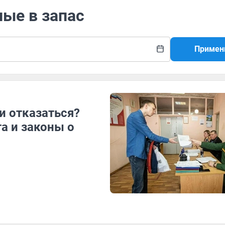
ные в запас
Примен
ли отказаться?
а и законы о