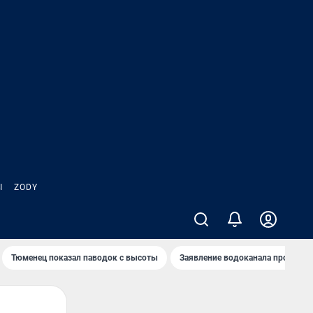
Ы
ZODY
Тюменец показал паводок с высоты
Заявление водоканала про запа