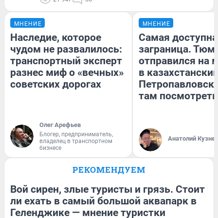
МНЕНИЕ
МНЕНИЕ
Наследие, которое
Самая доступна
чудом не развалилось:
заграница. Тюм
транспортный эксперт
отправился на 
разнес миф о «вечных»
в казахстански
советских дорогах
Петропавловск:
там посмотреть
Олег Арефьев
Блогер, предприниматель,
Анатолий Кузне
владелец в транспортном
бизнесе
РЕКОМЕНДУЕМ
Вой сирен, злые туристы и грязь. Стоит
ли ехать в самый большой аквапарк в
Геленджике — мнение туристки