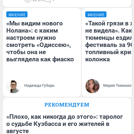
МНЕНИЕ
МНЕНИЕ
«Мы видим нового
«Такой грязи в 
Нолана»: с каким
не видела». Как
настроем нужно
тюменцы ездил
смотреть «Одиссею»,
фестиваль за 90
чтобы она не
топливный криз
выглядела как фиаско
колонка
Надежда Губарь
Мария Токмаков
РЕКОМЕНДУЕМ
«Плохо, как никогда до этого»: таролог
о судьбе Кузбасса и его жителей в
августе