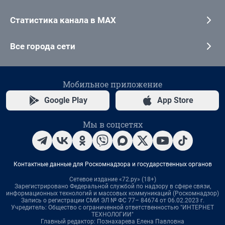
Статистика канала в MAX
Все города сети
Мобильное приложение
Google Play
App Store
Мы в соцсетях
Контактные данные для Роскомнадзора и государственных органов
Сетевое издание «72.ру» (18+)
Зарегистрировано Федеральной службой по надзору в сфере связи,
информационных технологий и массовых коммуникаций (Роскомнадзор)
Запись о регистрации СМИ ЭЛ № ФС 77– 84674 от 06.02.2023 г.
Учредитель: Общество с ограниченной ответственностью "ИНТЕРНЕТ
ТЕХНОЛОГИИ"
Главный редактор: Познахарева Елена Павловна