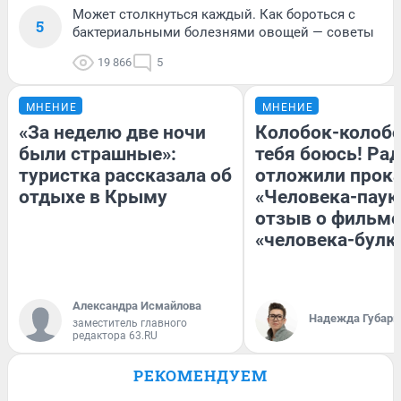
Может столкнуться каждый. Как бороться с
5
бактериальными болезнями овощей — советы
19 866
5
МНЕНИЕ
МНЕНИЕ
«За неделю две ночи
Колобок-колобо
были страшные»:
тебя боюсь! Рад
туристка рассказала об
отложили прок
отдыхе в Крыму
«Человека-паук
отзыв о фильме
«человека-булк
Александра Исмайлова
Надежда Губарь
заместитель главного
редактора 63.RU
РЕКОМЕНДУЕМ