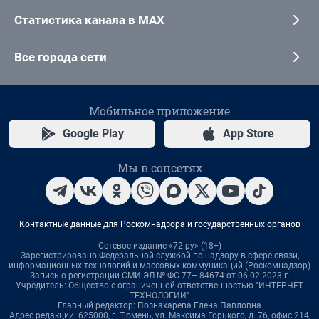
Статистика канала в MAX
Все города сети
Мобильное приложение
Google Play
App Store
Мы в соцсетях
Контактные данные для Роскомнадзора и государственных органов
Сетевое издание «72.ру» (18+)
Зарегистрировано Федеральной службой по надзору в сфере связи,
информационных технологий и массовых коммуникаций (Роскомнадзор)
Запись о регистрации СМИ ЭЛ № ФС 77– 84674 от 06.02.2023 г.
Учредитель: Общество с ограниченной ответственностью "ИНТЕРНЕТ
ТЕХНОЛОГИИ"
Главный редактор: Познахарева Елена Павловна
Адрес редакции: 625000, г. Тюмень, ул. Максима Горького, д. 76, офис 214,