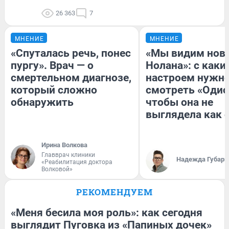
26 363
7
МНЕНИЕ
МНЕНИЕ
«Спуталась речь, понес
«Мы видим нов
пургу». Врач — о
Нолана»: с каки
смертельном диагнозе,
настроем нужн
который сложно
смотреть «Одис
обнаружить
чтобы она не
выглядела как 
Ирина Волкова
Главврач клиники
Надежда Губарь
«Реабилитация доктора
Волковой»
РЕКОМЕНДУЕМ
«Меня бесила моя роль»: как сегодня
выглядит Пуговка из «Папиных дочек»