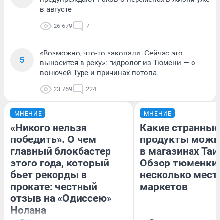
в августе
26 679
7
«Возможно, что-то закопали. Сейчас это
5
выносится в реку»: гидролог из Тюмени — о
вонючей Туре и причинах потопа
23 769
224
МНЕНИЕ
МНЕНИЕ
«Никого нельзя
Какие странные
победить». О чем
продукты можн
главный блокбастер
в магазинах Таи
этого года, который
Обзор тюменки 
бьет рекорды в
несколько мес
прокате: честный
маркетов
отзыв на «Одиссею»
Нолана