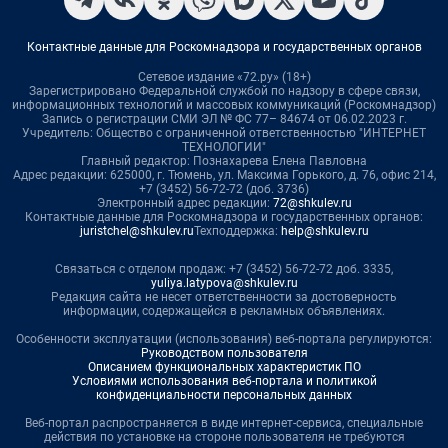
Контактные данные для Роскомнадзора и государственных органов
Сетевое издание «72.ру» (18+)
Зарегистрировано Федеральной службой по надзору в сфере связи,
информационных технологий и массовых коммуникаций (Роскомнадзор)
Запись о регистрации СМИ ЭЛ № ФС 77– 84674 от 06.02.2023 г.
Учредитель: Общество с ограниченной ответственностью "ИНТЕРНЕТ
ТЕХНОЛОГИИ"
Главный редактор: Познахарева Елена Павловна
Адрес редакции: 625000, г. Тюмень, ул. Максима Горького, д. 76, офис 214,
+7 (3452) 56-72-72 (доб. 3736)
Электронный адрес редакции:
72@shkulev.ru
Контактные данные для Роскомнадзора и государственных органов:
juristchel@shkulev.ru
Техподдержка:
help@shkulev.ru
Связаться с отделом продаж: +7 (3452) 56-72-72 доб. 3335,
yuliya.latypova@shkulev.ru
Редакция сайта не несет ответственности за достоверность
информации, содержащейся в рекламных объявлениях.
Особенности эксплуатации (использования) веб-портала регулируются:
Руководством пользователя
Описанием функциональных характеристик ПО
Условиями использования веб-портала и политикой
конфиденциальности персональных данных
Веб-портал распространяется в виде интернет-сервиса, специальные
действия по установке на стороне пользователя не требуются