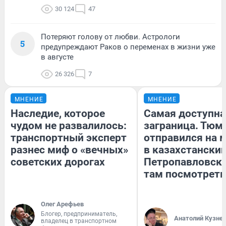
30 124
47
Потеряют голову от любви. Астрологи
5
предупреждают Раков о переменах в жизни уже
в августе
26 326
7
МНЕНИЕ
МНЕНИЕ
Наследие, которое
Самая доступна
чудом не развалилось:
заграница. Тюм
транспортный эксперт
отправился на 
разнес миф о «вечных»
в казахстански
советских дорогах
Петропавловск:
там посмотреть
Олег Арефьев
Блогер, предприниматель,
Анатолий Кузне
владелец в транспортном