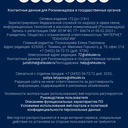
Контактные данные для Роскомнадзора и государственных органов
Сетевое издание «72.ру» (18+)
Зарегистрировано Федеральной службой по надзору в сфере связи,
информационных технологий и массовых коммуникаций (Роскомнадзор)
Запись о регистрации СМИ ЭЛ № ФС 77– 84674 от 06.02.2023 г.
Учредитель: Общество с ограниченной ответственностью "ИНТЕРНЕТ
ТЕХНОЛОГИИ"
Главный редактор: Познахарева Елена Павловна
Адрес редакции: 625000, г. Тюмень, ул. Максима Горького, д. 76, офис 214,
+7 (3452) 56-72-72 (доб. 3736)
Электронный адрес редакции:
72@shkulev.ru
Контактные данные для Роскомнадзора и государственных органов:
juristchel@shkulev.ru
Техподдержка:
help@shkulev.ru
Связаться с отделом продаж: +7 (3452) 56-72-72 доб. 3335,
yuliya.latypova@shkulev.ru
Редакция сайта не несет ответственности за достоверность
информации, содержащейся в рекламных объявлениях.
Особенности эксплуатации (использования) веб-портала регулируются:
Руководством пользователя
Описанием функциональных характеристик ПО
Условиями использования веб-портала и политикой
конфиденциальности персональных данных
Веб-портал распространяется в виде интернет-сервиса, специальные
действия по установке на стороне пользователя не требуются