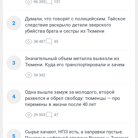
96 355
131
Думали, что говорят с полицейским. Тайское
2
следствие раскрыло детали зверского
убийства брата и сестры из Тюмени
38 487
45
Значительный объем металла вывезли из
3
Тюмени. Куда его транспортировали и зачем
34 342
Одна вышла замуж за молодого, второй
4
развелся и обрел свободу: тюменцы — про
перемены в жизни после 40 лет
29 903
47
Сырье качают, НПЗ есть, а заправки пустые.
5
Почему в нефтяной столице России — Тюмени