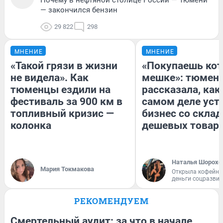
— закончился бензин
29 822
298
МНЕНИЕ
МНЕНИЕ
«Такой грязи в жизни
«Покупаешь кот
не видела». Как
мешке»: тюмен
тюменцы ездили на
рассказала, как
фестиваль за 900 км в
самом деле уст
топливный кризис —
бизнес со скла
колонка
дешевых товар
Наталья Шорохо
Мария Токмакова
Открыла кофейну
деньги соцразви
РЕКОМЕНДУЕМ
Смертельный аудит: за что в начале