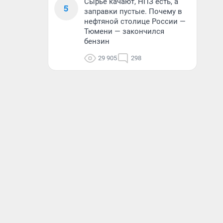
Сырье качают, НПЗ есть, а
5
заправки пустые. Почему в
нефтяной столице России —
Тюмени — закончился
бензин
29 905
298