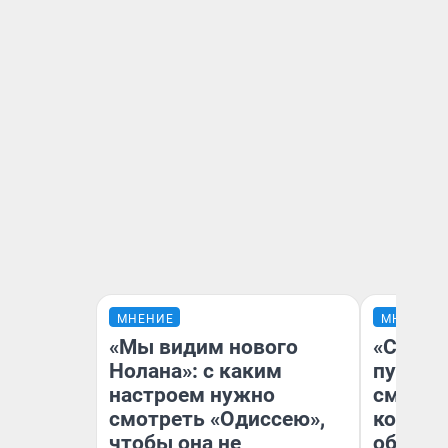
МНЕНИЕ
МНЕНИЕ
«Мы видим нового
«Спутал
Нолана»: с каким
пургу».
настроем нужно
смерте
смотреть «Одиссею»,
которы
чтобы она не
обнару