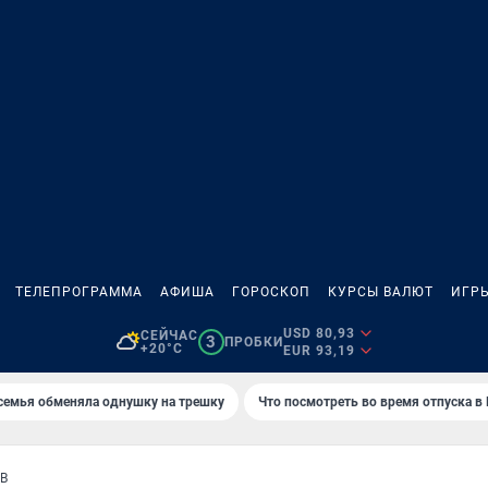
ТЕЛЕПРОГРАММА
АФИША
ГОРОСКОП
КУРСЫ ВАЛЮТ
ИГР
USD 80,93
СЕЙЧАС
3
ПРОБКИ
+20°C
EUR 93,19
семья обменяла однушку на трешку
Что посмотреть во время отпуска в
В