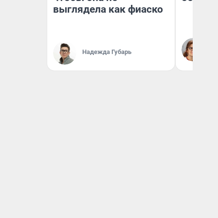
выглядела как фиаско
Ир
Гл
Надежда Губарь
«Р
Во