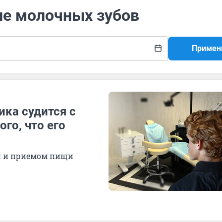
ие молочных зубов
Примен
ика судится с
го, что его
й и приемом пищи