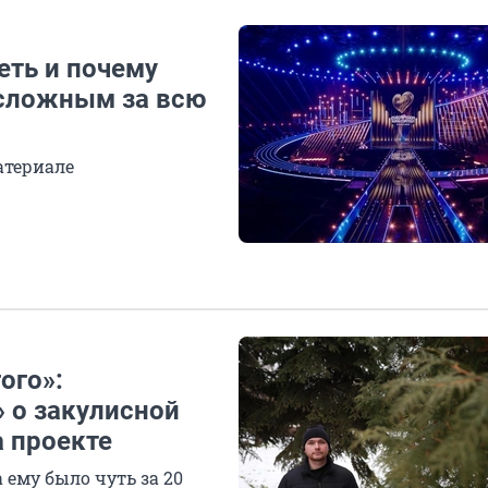
еть и почему
 сложным за всю
атериале
ого»:
 о закулисной
а проекте
 ему было чуть за 20