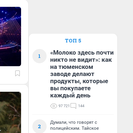
ТОП 5
«Молоко здесь почти
1
никто не видит»: как
на тюменском
заводе делают
продукты, которые
вы покупаете
каждый день
97 721
144
Думали, что говорят с
2
полицейским. Тайское