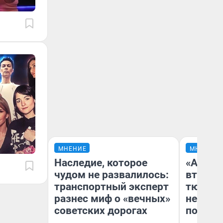
МНЕНИЕ
МНЕНИЕ
Наследие, которое
«Аренд
чудом не развалилось:
втрое»
транспортный эксперт
тюменс
разнес миф о «вечных»
неформ
советских дорогах
почему