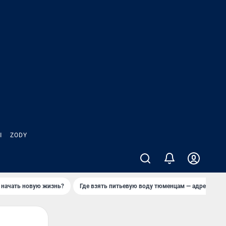
Ы
ZODY
 начать новую жизнь?
Где взять питьевую воду тюменцам — адреса