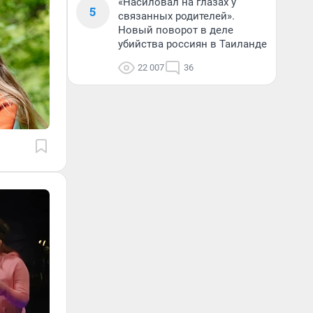
«Насиловал на глазах у
5
связанных родителей».
Новый поворот в деле
убийства россиян в Таиланде
22 007
36