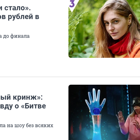
и стало».
в рублей в
а до финала
ный кринж»:
вду о «Битве
ла на шоу без всяких