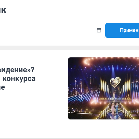
ик
Примен
видение»?
 конкурса
ие