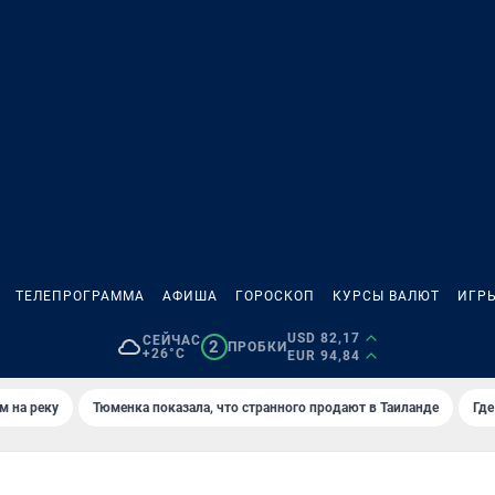
ТЕЛЕПРОГРАММА
АФИША
ГОРОСКОП
КУРСЫ ВАЛЮТ
ИГР
USD 82,17
СЕЙЧАС
2
ПРОБКИ
+26°C
EUR 94,84
м на реку
Тюменка показала, что странного продают в Таиланде
Где