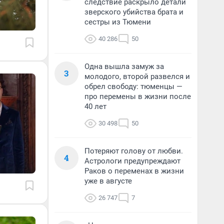
следствие раскрыло детали
зверского убийства брата и
сестры из Тюмени
40 286
50
Одна вышла замуж за
3
молодого, второй развелся и
обрел свободу: тюменцы —
про перемены в жизни после
40 лет
30 498
50
Потеряют голову от любви.
4
Астрологи предупреждают
Раков о переменах в жизни
уже в августе
26 747
7