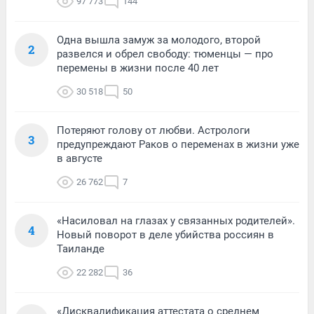
97 773
144
Одна вышла замуж за молодого, второй
2
развелся и обрел свободу: тюменцы — про
перемены в жизни после 40 лет
30 518
50
Потеряют голову от любви. Астрологи
3
предупреждают Раков о переменах в жизни уже
в августе
26 762
7
«Насиловал на глазах у связанных родителей».
4
Новый поворот в деле убийства россиян в
Таиланде
22 282
36
«Дисквалификация аттестата о среднем