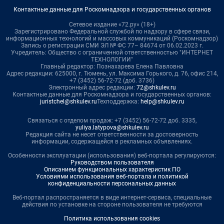
Контактные данные для Роскомнадзора и государственных органов
Сетевое издание «72.ру» (18+)
Зарегистрировано Федеральной службой по надзору в сфере связи,
информационных технологий и массовых коммуникаций (Роскомнадзор)
Запись о регистрации СМИ ЭЛ № ФС 77– 84674 от 06.02.2023 г.
Учредитель: Общество с ограниченной ответственностью "ИНТЕРНЕТ
ТЕХНОЛОГИИ"
Главный редактор: Познахарева Елена Павловна
Адрес редакции: 625000, г. Тюмень, ул. Максима Горького, д. 76, офис 214,
+7 (3452) 56-72-72 (доб. 3736)
Электронный адрес редакции:
72@shkulev.ru
Контактные данные для Роскомнадзора и государственных органов:
juristchel@shkulev.ru
Техподдержка:
help@shkulev.ru
Связаться с отделом продаж: +7 (3452) 56-72-72 доб. 3335,
yuliya.latypova@shkulev.ru
Редакция сайта не несет ответственности за достоверность
информации, содержащейся в рекламных объявлениях.
Особенности эксплуатации (использования) веб-портала регулируются:
Руководством пользователя
Описанием функциональных характеристик ПО
Условиями использования веб-портала и политикой
конфиденциальности персональных данных
Веб-портал распространяется в виде интернет-сервиса, специальные
действия по установке на стороне пользователя не требуются
Политика использования cookies