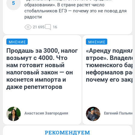
5
образовании». В стране растет число
стобалльников ЕГЭ — почему это не повод для
радости
21 695
16
МНЕНИЕ
МНЕНИЕ
Продашь за 3000, налог
«Аренду поднял
возьмут с 4000. Что
втрое». Владел
нам готовит новый
тюменского бар
налоговый закон — он
неформалов рас
коснется импорта и
почему его зак
даже репетиторов
Анастасия Завгородняя
Евгений Пальяно
РЕКОМЕНДУЕМ