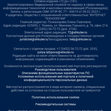
Сетевое издание «72.ру» (18+)
Зарегистрировано Федеральной службой по надзору в сфере связи,
информационных технологий и массовых коммуникаций (Роскомнадзор)
Запись о регистрации СМИ ЭЛ № ФС 77– 84674 от 06.02.2023 г.
Учредитель: Общество с ограниченной ответственностью "ИНТЕРНЕТ
ТЕХНОЛОГИИ"
Главный редактор: Познахарева Елена Павловна
Адрес редакции: 625000, г. Тюмень, ул. Максима Горького, д. 76, офис 214,
+7 (3452) 56-72-72 (доб. 3736)
Электронный адрес редакции:
72@shkulev.ru
Контактные данные для Роскомнадзора и государственных органов:
juristchel@shkulev.ru
Техподдержка:
help@shkulev.ru
Связаться с отделом продаж: +7 (3452) 56-72-72 доб. 3335,
yuliya.latypova@shkulev.ru
Редакция сайта не несет ответственности за достоверность
информации, содержащейся в рекламных объявлениях.
Особенности эксплуатации (использования) веб-портала регулируются:
Руководством пользователя
Описанием функциональных характеристик ПО
Условиями использования веб-портала и политикой
конфиденциальности персональных данных
Веб-портал распространяется в виде интернет-сервиса, специальные
действия по установке на стороне пользователя не требуются
Политика использования cookies
Рекомендательные системы