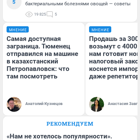
5
бактериальными болезнями овощей — советы
19 825
5
МНЕНИЕ
МНЕНИЕ
Самая доступная
Продашь за 3000
заграница. Тюменец
возьмут с 4000.
отправился на машине
нам готовит но
в казахстанский
налоговый зако
Петропавловск: что
коснется импор
там посмотреть
даже репетитор
Анатолий Кузнецов
Анастасия Завг
РЕКОМЕНДУЕМ
«Нам не хотелось популярности».