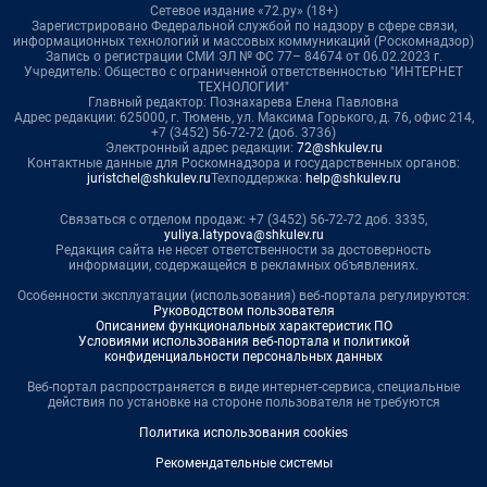
Сетевое издание «72.ру» (18+)
Зарегистрировано Федеральной службой по надзору в сфере связи,
информационных технологий и массовых коммуникаций (Роскомнадзор)
Запись о регистрации СМИ ЭЛ № ФС 77– 84674 от 06.02.2023 г.
Учредитель: Общество с ограниченной ответственностью "ИНТЕРНЕТ
ТЕХНОЛОГИИ"
Главный редактор: Познахарева Елена Павловна
Адрес редакции: 625000, г. Тюмень, ул. Максима Горького, д. 76, офис 214,
+7 (3452) 56-72-72 (доб. 3736)
Электронный адрес редакции:
72@shkulev.ru
Контактные данные для Роскомнадзора и государственных органов:
juristchel@shkulev.ru
Техподдержка:
help@shkulev.ru
Связаться с отделом продаж: +7 (3452) 56-72-72 доб. 3335,
yuliya.latypova@shkulev.ru
Редакция сайта не несет ответственности за достоверность
информации, содержащейся в рекламных объявлениях.
Особенности эксплуатации (использования) веб-портала регулируются:
Руководством пользователя
Описанием функциональных характеристик ПО
Условиями использования веб-портала и политикой
конфиденциальности персональных данных
Веб-портал распространяется в виде интернет-сервиса, специальные
действия по установке на стороне пользователя не требуются
Политика использования cookies
Рекомендательные системы