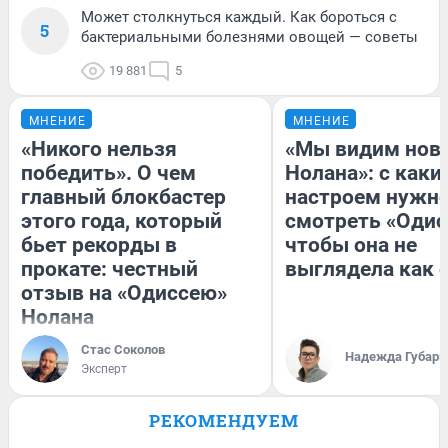
Может столкнуться каждый. Как бороться с
5
бактериальными болезнями овощей — советы
19 881
5
МНЕНИЕ
МНЕНИЕ
«Никого нельзя
«Мы видим нов
победить». О чем
Нолана»: с каки
главный блокбастер
настроем нужн
этого года, который
смотреть «Одис
бьет рекорды в
чтобы она не
прокате: честный
выглядела как 
отзыв на «Одиссею»
Нолана
Стас Соколов
Надежда Губарь
Эксперт
РЕКОМЕНДУЕМ