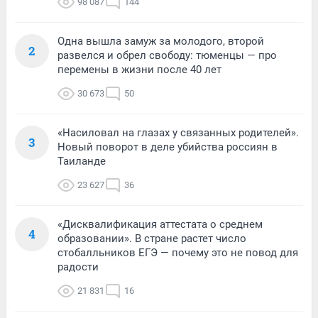
98 087
144
Одна вышла замуж за молодого, второй
2
развелся и обрел свободу: тюменцы — про
перемены в жизни после 40 лет
30 673
50
«Насиловал на глазах у связанных родителей».
3
Новый поворот в деле убийства россиян в
Таиланде
23 627
36
«Дисквалификация аттестата о среднем
4
образовании». В стране растет число
стобалльников ЕГЭ — почему это не повод для
радости
21 831
16