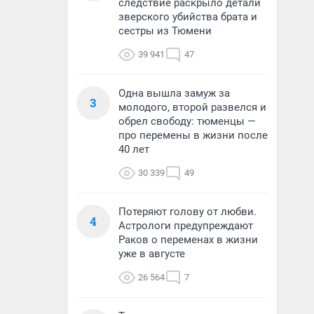
следствие раскрыло детали
зверского убийства брата и
сестры из Тюмени
39 941
47
Одна вышла замуж за
3
молодого, второй развелся и
обрел свободу: тюменцы —
про перемены в жизни после
40 лет
30 339
49
Потеряют голову от любви.
4
Астрологи предупреждают
Раков о переменах в жизни
уже в августе
26 564
7