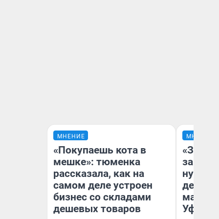
МНЕНИЕ
МНЕНИЕ
«Покупаешь кота в
«Заезж
мешке»: тюменка
заправк
рассказала, как на
нулям»
самом деле устроен
дела с
бизнес со складами
маршру
дешевых товаров
Уфа