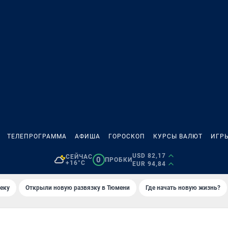
ТЕЛЕПРОГРАММА
АФИША
ГОРОСКОП
КУРСЫ ВАЛЮТ
ИГР
USD 82,17
СЕЙЧАС
0
ПРОБКИ
+16°C
EUR 94,84
еку
Открыли новую развязку в Тюмени
Где начать новую жизнь?