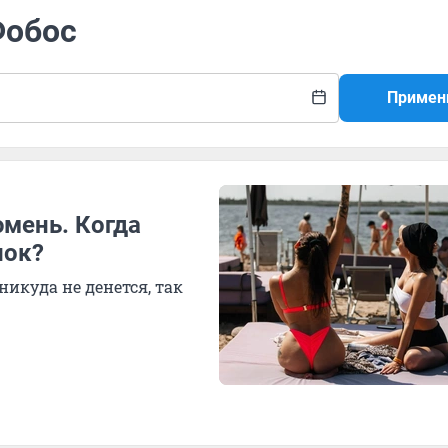
Фобос
Примен
юмень. Когда
лок?
никуда не денется, так