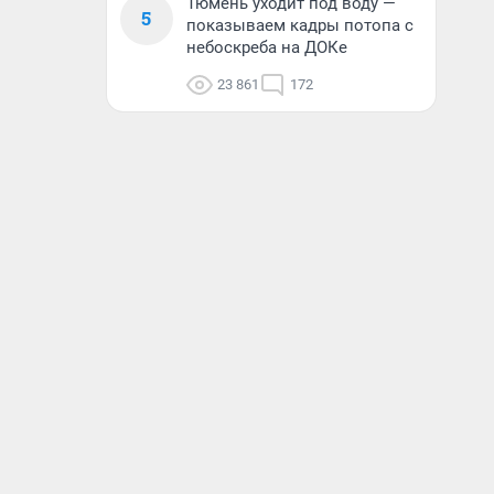
Тюмень уходит под воду —
5
показываем кадры потопа с
небоскреба на ДОКе
23 861
172