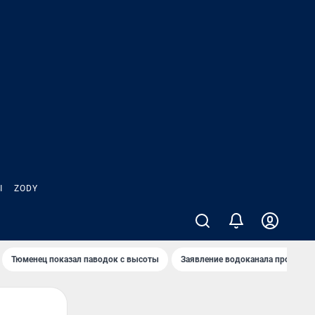
Ы
ZODY
Тюменец показал паводок с высоты
Заявление водоканала про запа