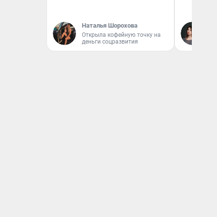
Наталья Шорохова
Ек
Открыла кофейную точку на
Жу
деньги соцразвития