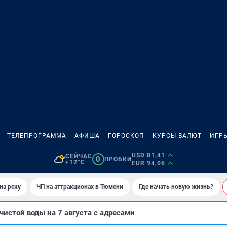
ТЕЛЕПРОГРАММА
АФИША
ГОРОСКОП
КУРСЫ ВАЛЮТ
ИГР
USD 81,41
СЕЙЧАС
0
ПРОБКИ
+12°C
EUR 94,06
на реку
ЧП на аттракционах в Тюмени
Где начать новую жизнь?
чистой воды на 7 августа с адресами