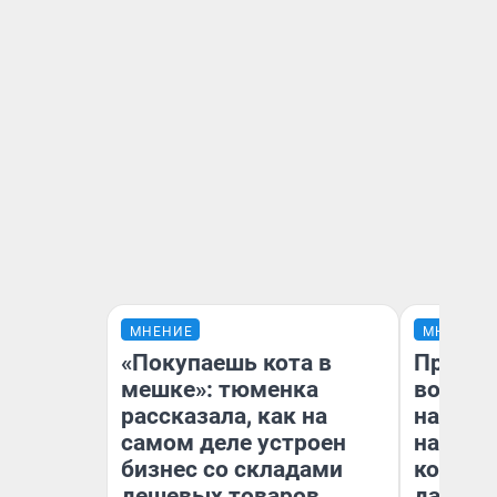
МНЕНИЕ
МНЕНИЕ
«Покупаешь кота в
Продаш
мешке»: тюменка
возьмут
рассказала, как на
нам го
самом деле устроен
налого
бизнес со складами
коснет
дешевых товаров
даже р