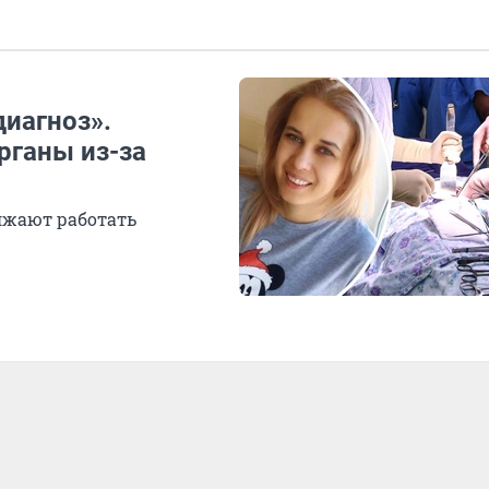
диагноз».
рганы из-за
лжают работать