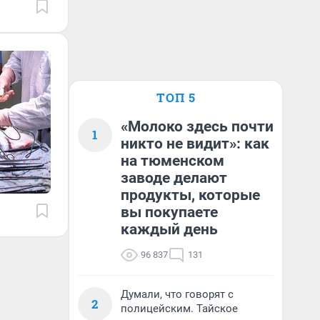
ТОП 5
«Молоко здесь почти
1
никто не видит»: как
на тюменском
заводе делают
продукты, которые
вы покупаете
каждый день
96 837
131
Думали, что говорят с
2
полицейским. Тайское