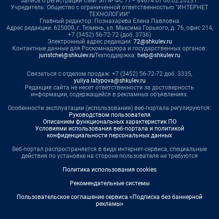
Запись о регистрации СМИ ЭЛ № ФС 77– 84674 от 06.02.2023 г.
Учредитель: Общество с ограниченной ответственностью "ИНТЕРНЕТ
ТЕХНОЛОГИИ"
Главный редактор: Познахарева Елена Павловна
Адрес редакции: 625000, г. Тюмень, ул. Максима Горького, д. 76, офис 214,
+7 (3452) 56-72-72 (доб. 3736)
Электронный адрес редакции:
72@shkulev.ru
Контактные данные для Роскомнадзора и государственных органов:
juristchel@shkulev.ru
Техподдержка:
help@shkulev.ru
Связаться с отделом продаж: +7 (3452) 56-72-72 доб. 3335,
yuliya.latypova@shkulev.ru
Редакция сайта не несет ответственности за достоверность
информации, содержащейся в рекламных объявлениях.
Особенности эксплуатации (использования) веб-портала регулируются:
Руководством пользователя
Описанием функциональных характеристик ПО
Условиями использования веб-портала и политикой
конфиденциальности персональных данных
Веб-портал распространяется в виде интернет-сервиса, специальные
действия по установке на стороне пользователя не требуются
Политика использования cookies
Рекомендательные системы
Пользовательское соглашение сервиса «Подписка без баннерной
рекламы»