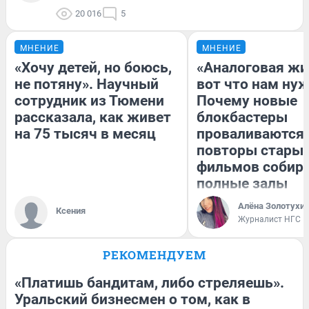
20 016
5
МНЕНИЕ
МНЕНИЕ
«Хочу детей, но боюсь,
«Аналоговая жи
не потяну». Научный
вот что нам нуж
сотрудник из Тюмени
Почему новые
рассказала, как живет
блокбастеры
на 75 тысяч в месяц
проваливаются,
повторы стары
фильмов собир
полные залы
Алёна Золотухи
Ксения
Журналист НГС
РЕКОМЕНДУЕМ
«Платишь бандитам, либо стреляешь».
Уральский бизнесмен о том, как в