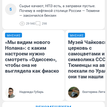
Сырье качают, НПЗ есть, а заправки пустые.
5
Почему в нефтяной столице России — Тюмени
— закончился бензин
29 940
298
МНЕНИЕ
МНЕНИЕ
«Мы видим нового
Музей Чайковск
Нолана»: с каким
церковь с
настроем нужно
самоцветами и 
смотреть «Одиссею»,
символика СССР
чтобы она не
Тюменцы на ав
выглядела как фиаско
поехали по Урал
они там нашли
Надежда Губарь
Екатерина Литк