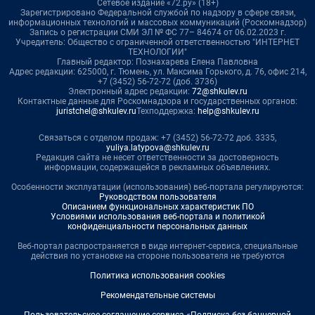
Сетевое издание «72.ру» (18+)
Зарегистрировано Федеральной службой по надзору в сфере связи,
информационных технологий и массовых коммуникаций (Роскомнадзор)
Запись о регистрации СМИ ЭЛ № ФС 77– 84674 от 06.02.2023 г.
Учредитель: Общество с ограниченной ответственностью "ИНТЕРНЕТ
ТЕХНОЛОГИИ"
Главный редактор: Познахарева Елена Павловна
Адрес редакции: 625000, г. Тюмень, ул. Максима Горького, д. 76, офис 214,
+7 (3452) 56-72-72 (доб. 3736)
Электронный адрес редакции:
72@shkulev.ru
Контактные данные для Роскомнадзора и государственных органов:
juristchel@shkulev.ru
Техподдержка:
help@shkulev.ru
Связаться с отделом продаж: +7 (3452) 56-72-72 доб. 3335,
yuliya.latypova@shkulev.ru
Редакция сайта не несет ответственности за достоверность
информации, содержащейся в рекламных объявлениях.
Особенности эксплуатации (использования) веб-портала регулируются:
Руководством пользователя
Описанием функциональных характеристик ПО
Условиями использования веб-портала и политикой
конфиденциальности персональных данных
Веб-портал распространяется в виде интернет-сервиса, специальные
действия по установке на стороне пользователя не требуются
Политика использования cookies
Рекомендательные системы
Пользовательское соглашение сервиса «Подписка без баннерной