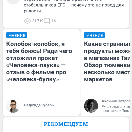
стобалльников ЕГЭ — почему это не повод для
радости
21 719
16
МНЕНИЕ
МНЕНИЕ
Колобок-колобок, я
Какие странные
тебя боюсь! Ради чего
продукты можн
отложили прокат
в магазинах Таи
«Человека-паука» —
Обзор тюменки 
отзыв о фильме про
несколько мес
«человека-булку»
маркетов
Аксиния Петров
Надежда Губарь
Руководитель мо
агентства в Тюме
РЕКОМЕНДУЕМ